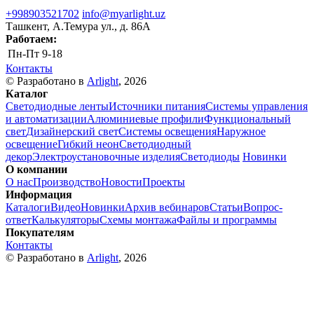
+998903521702
info@myarlight.uz
Ташкент, А.Темура ул., д. 86А
Работаем:
Пн-Пт
9-18
Контакты
© Разработано в
Arlight
, 2026
Каталог
Светодиодные ленты
Источники питания
Системы управления
и автоматизации
Алюминиевые профили
Функциональный
свет
Дизайнерский свет
Системы освещения
Наружное
освещение
Гибкий неон
Светодиодный
декор
Электроустановочные изделия
Светодиоды
Новинки
О компании
О нас
Производство
Новости
Проекты
Информация
Каталоги
Видео
Новинки
Архив вебинаров
Статьи
Вопрос-
ответ
Калькуляторы
Схемы монтажа
Файлы и программы
Покупателям
Контакты
© Разработано в
Arlight
, 2026