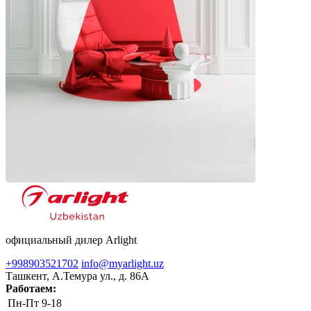
официальный дилер Arlight
+998903521702
info@myarlight.uz
Ташкент, А.Темура ул., д. 86А
Работаем:
Пн-Пт
9-18