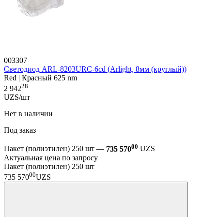
003307
Светодиод ARL-8203URC-6cd (Arlight, 8мм (круглый))
Red | Красный 625 nm
28
2 942
UZS/шт
Нет в наличии
Под заказ
00
Пакет (полиэтилен) 250 шт —
735 570
UZS
Актуальная цена по запросу
Пакет (полиэтилен) 250 шт
00
735 570
UZS