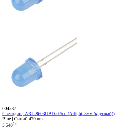
004237
Светодиод ARL-8603UBD-0.5cd (Arlight, 8мм (круглый))
Blue | Синий 470 nm
24
3 540