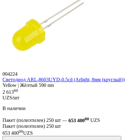
004224
Светодиод ARL-8603UYD-0.5cd (Arlight, 8мм (круглый))
Yellow | Жёлтый 590 nm
60
2 613
UZS/шт
В наличии
00
Пакет (полиэтилен) 250 шт —
653 400
UZS
Пакет (полиэтилен) 250 шт
00
653 400
UZS