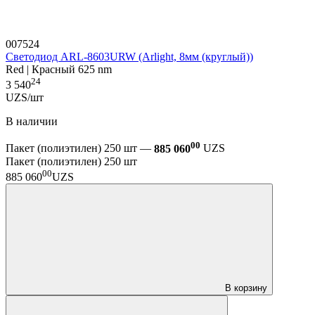
007524
Светодиод ARL-8603URW (Arlight, 8мм (круглый))
Red | Красный 625 nm
24
3 540
UZS/шт
В наличии
00
Пакет (полиэтилен) 250 шт —
885 060
UZS
Пакет (полиэтилен) 250 шт
00
885 060
UZS
В корзину