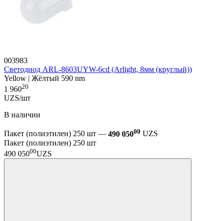
003983
Светодиод ARL-8603UYW-6cd (Arlight, 8мм (круглый))
Yellow | Жёлтый 590 nm
20
1 960
UZS/шт
В наличии
00
Пакет (полиэтилен) 250 шт —
490 050
UZS
Пакет (полиэтилен) 250 шт
00
490 050
UZS