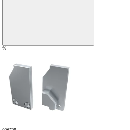
%
026725