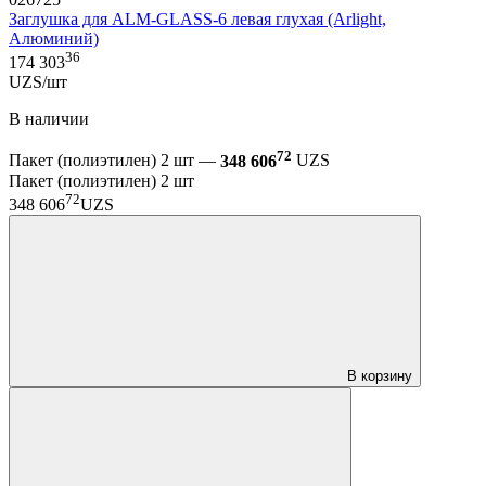
Заглушка для ALM-GLASS-6 левая глухая (Arlight,
Алюминий)
36
174 303
UZS/шт
В наличии
72
Пакет (полиэтилен) 2 шт —
348 606
UZS
Пакет (полиэтилен) 2 шт
72
348 606
UZS
В корзину