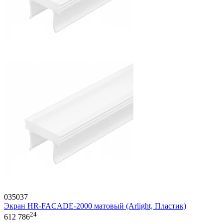
035037
Экран HR-FACADE-2000 матовый (Arlight, Пластик)
24
612 786