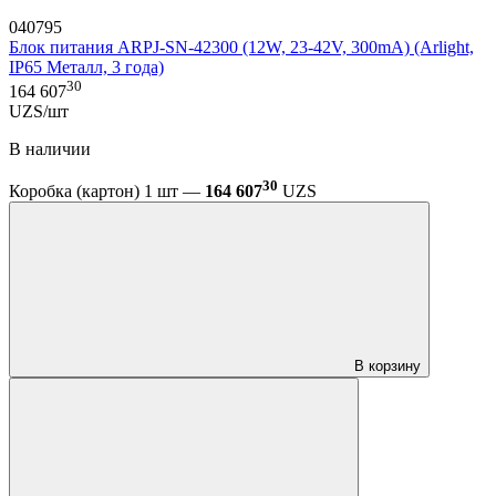
040795
Блок питания ARPJ-SN-42300 (12W, 23-42V, 300mA) (Arlight,
IP65 Металл, 3 года)
30
164 607
UZS/шт
В наличии
30
Коробка (картон) 1 шт —
164 607
UZS
В корзину