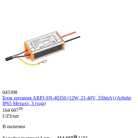
045398
Блок питания ARPJ-SN-40350 (12W, 21-40V, 350mA) (Arlight,
IP65 Металл, 3 года)
30
164 607
UZS/шт
В наличии
30