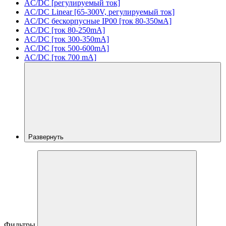
AC/DC [регулируемый ток]
AC/DC Linear [65-300V, регулируемый ток]
AC/DC бескорпусные IP00 [ток 80-350мА]
AC/DC [ток 80-250mA]
AC/DC [ток 300-350mA]
AC/DC [ток 500-600mA]
AC/DC [ток 700 mA]
Развернуть
Фильтры