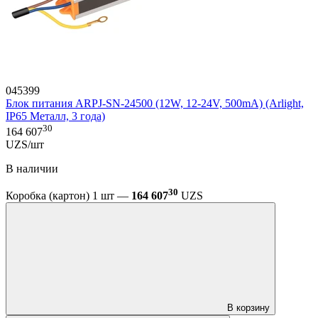
045399
Блок питания ARPJ-SN-24500 (12W, 12-24V, 500mA) (Arlight,
IP65 Металл, 3 года)
30
164 607
UZS/шт
В наличии
30
Коробка (картон) 1 шт —
164 607
UZS
В корзину