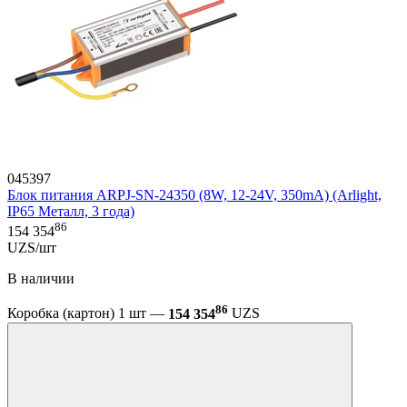
045397
Блок питания ARPJ-SN-24350 (8W, 12-24V, 350mA) (Arlight,
IP65 Металл, 3 года)
86
154 354
UZS/шт
В наличии
86
Коробка (картон) 1 шт —
154 354
UZS