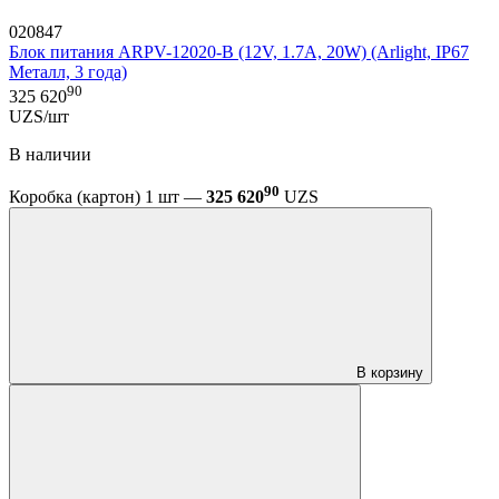
020847
Блок питания ARPV-12020-B (12V, 1.7A, 20W) (Arlight, IP67
Металл, 3 года)
90
325 620
UZS/шт
В наличии
90
Коробка (картон) 1 шт —
325 620
UZS
В корзину