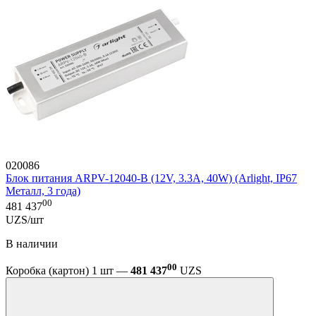
020086
Блок питания ARPV-12040-B (12V, 3.3A, 40W) (Arlight, IP67
Металл, 3 года)
00
481 437
UZS/шт
В наличии
00
Коробка (картон) 1 шт —
481 437
UZS