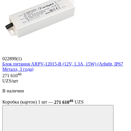
022899(1)
Блок питания ARPV-12015-B (12V, 1.3A, 15W) (Arlight, IP67
Металл, 3 года)
46
271 610
UZS/шт
В наличии
46
Коробка (картон) 1 шт —
271 610
UZS