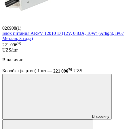
026908(1)
Блок питания ARPV-12010-D (12V, 0.83A, 10W) (Arlight, IP67
Металл, 3 года)
70
221 096
UZS/шт
В наличии
70
Коробка (картон) 1 шт —
221 096
UZS
В корзину