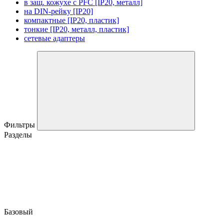
в защ. кожухе с PFC [IP20, металл]
на DIN-рейку [IP20]
компактные [IP20, пластик]
тонкие [IP20, металл, пластик]
сетевые адаптеры
Фильтры
Разделы
Базовый