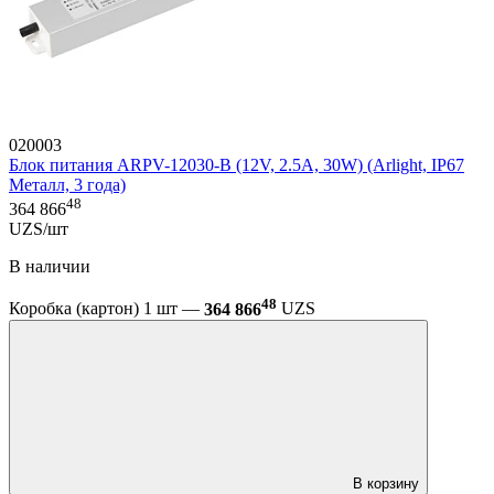
020003
Блок питания ARPV-12030-B (12V, 2.5A, 30W) (Arlight, IP67
Металл, 3 года)
48
364 866
UZS/шт
В наличии
48
Коробка (картон) 1 шт —
364 866
UZS
В корзину