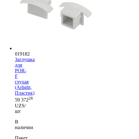
019182
Заглушка
для
POR-
F
глухая
(Arlight,
Пластик)
28
59 372
UZS/
шт
В
наличии
Пакет