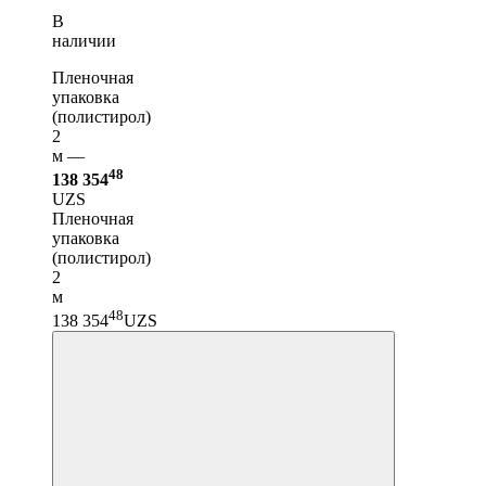
В
наличии
Пленочная
упаковка
(полистирол)
2
м —
48
138 354
UZS
Пленочная
упаковка
(полистирол)
2
м
48
138 354
UZS