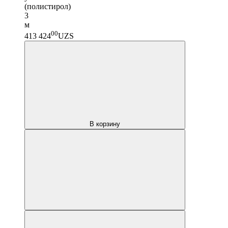
(полистирол)
3
м
00
413 424
UZS
В корзину