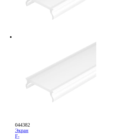
044382
Экран
F-