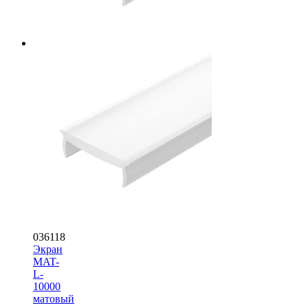
036118
Экран
MAT-
L-
10000
матовый