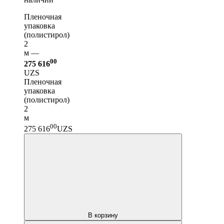
Пленочная
упаковка
(полистирол)
2
м —
00
275 616
UZS
Пленочная
упаковка
(полистирол)
2
м
00
275 616
UZS
В корзину