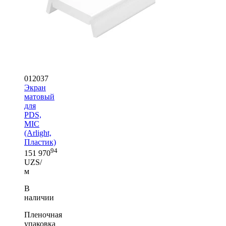
012037
Экран
матовый
для
PDS,
MIC
(Arlight,
Пластик)
94
151 970
UZS/
м
В
наличии
Пленочная
упаковка