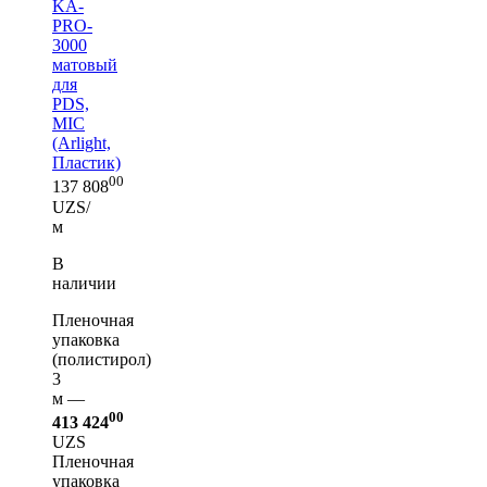
KA-
PRO-
3000
матовый
для
PDS,
MIC
(Arlight,
Пластик)
00
137 808
UZS/
м
В
наличии
Пленочная
упаковка
(полистирол)
3
м —
00
413 424
UZS
Пленочная
упаковка