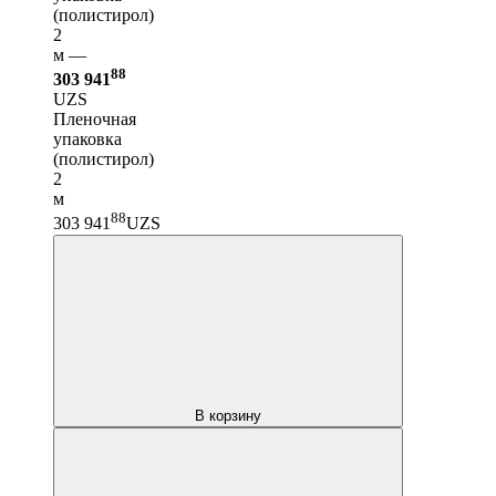
(полистирол)
2
м —
88
303 941
UZS
Пленочная
упаковка
(полистирол)
2
м
88
303 941
UZS
В корзину