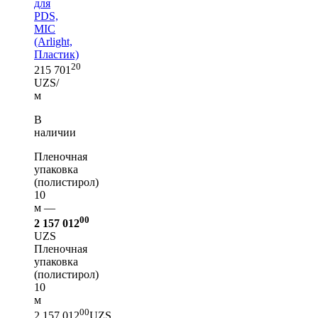
для
PDS,
MIC
(Arlight,
Пластик)
20
215 701
UZS/
м
В
наличии
Пленочная
упаковка
(полистирол)
10
м —
00
2 157 012
UZS
Пленочная
упаковка
(полистирол)
10
м
00
2 157 012
UZS