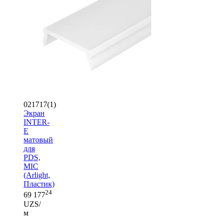
021717(1)
Экран
INTER-
E
матовый
для
PDS,
MIC
(Arlight,
Пластик)
24
69 177
UZS/
м