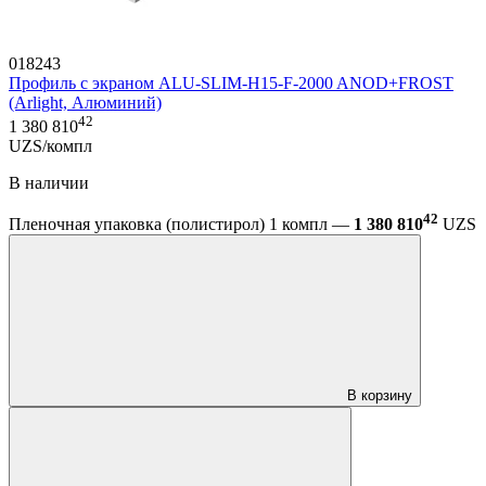
018243
Профиль с экраном ALU-SLIM-H15-F-2000 ANOD+FROST
(Arlight, Алюминий)
42
1 380 810
UZS/компл
В наличии
42
Пленочная упаковка (полистирол) 1 компл —
1 380 810
UZS
В корзину