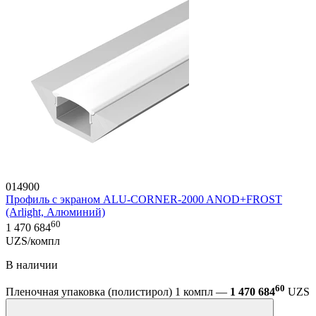
014900
Профиль с экраном ALU-CORNER-2000 ANOD+FROST
(Arlight, Алюминий)
60
1 470 684
UZS/компл
В наличии
60
Пленочная упаковка (полистирол) 1 компл —
1 470 684
UZS