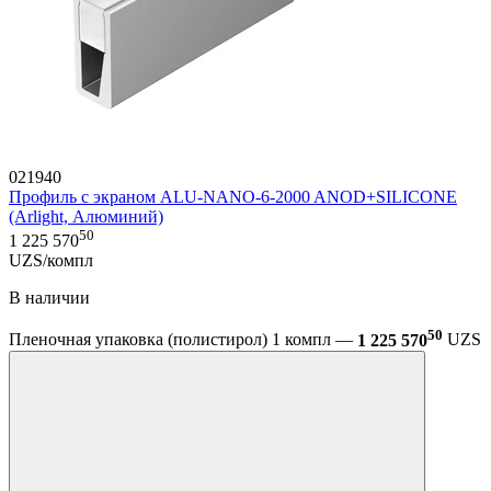
021940
Профиль с экраном ALU-NANO-6-2000 ANOD+SILICONE
(Arlight, Алюминий)
50
1 225 570
UZS/компл
В наличии
50
Пленочная упаковка (полистирол) 1 компл —
1 225 570
UZS