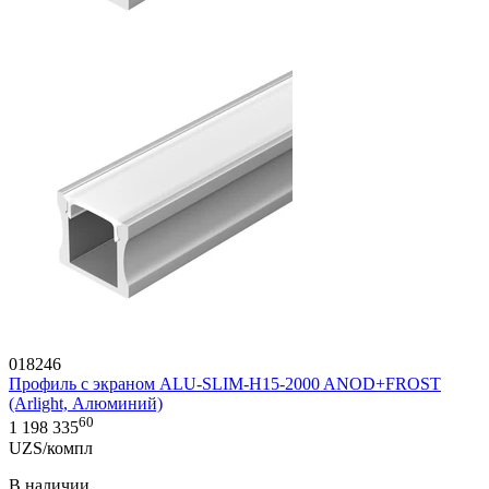
018246
Профиль с экраном ALU-SLIM-H15-2000 ANOD+FROST
(Arlight, Алюминий)
60
1 198 335
UZS/компл
В наличии