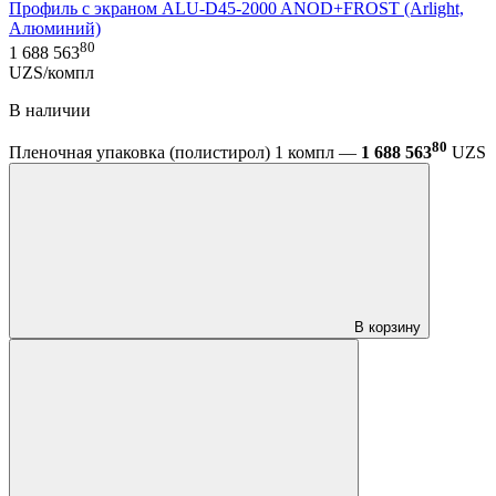
Профиль с экраном ALU-D45-2000 ANOD+FROST (Arlight,
Алюминий)
80
1 688 563
UZS/компл
В наличии
80
Пленочная упаковка (полистирол) 1 компл —
1 688 563
UZS
В корзину