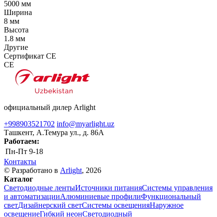
5000 мм
Ширина
8 мм
Высота
1.8 мм
Другие
Сертификат CE
CE
официальный дилер Arlight
+998903521702
info@myarlight.uz
Ташкент, А.Темура ул., д. 86А
Работаем:
Пн-Пт
9-18
Контакты
© Разработано в
Arlight
, 2026
Каталог
Светодиодные ленты
Источники питания
Системы управления
и автоматизации
Алюминиевые профили
Функциональный
свет
Дизайнерский свет
Системы освещения
Наружное
освещение
Гибкий неон
Светодиодный