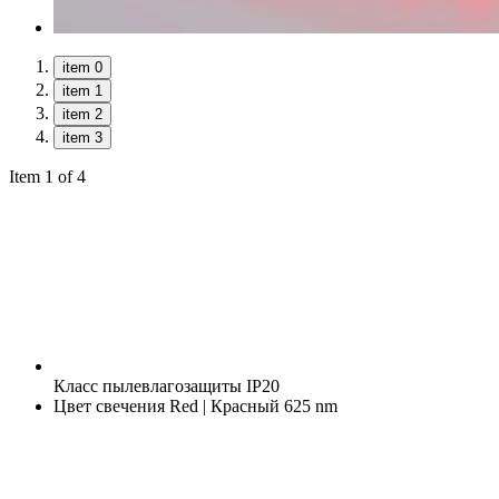
item 0
item 1
item 2
item 3
Item 1 of 4
Класс пылевлагозащиты
IP20
Цвет свечения
Red | Красный 625 nm