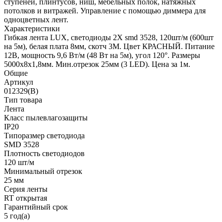
ступеней, плинтусов, ниш, мебельных полок, натяжных
потолков и витражей. Управление с помощью диммера для
одноцветных лент.
Характеристики
Гибкая лента LUX, светодиоды 2Х smd 3528, 120шт/м (600шт
на 5м), белая плата 8мм, скотч 3М. Цвет КРАСНЫЙ. Питание
12В, мощность 9,6 Вт/м (48 Вт на 5м), угол 120°. Размеры
5000х8х1,8мм. Мин.отрезок 25мм (3 LED). Цена за 1м.
Общие
Артикул
012329(B)
Тип товара
Лента
Класс пылевлагозащиты
IP20
Типоразмер светодиода
SMD 3528
Плотность светодиодов
120 шт/м
Минимальный отрезок
25 мм
Серия ленты
RT открытая
Гарантийный срок
5 год(а)