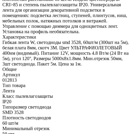
CRI>85 и степень пылевлагозащиты IP20. Универсальная
лента для организации декоративной подсветки в
помещениях: подсветка лестниц, ступеней, плинтусов, ниш,
мебельных полок, натяжных потолков и витражей.
Управление с помощью диммера для одноцветных лент.
Установка на профиль необязательна.
Характеристики
Гибкая лента W, светодиоды smd 3528, 60шт/м (300шт на 5м),
белая плата 8мм, скотч 3М. Цвет УЛЬТРАФИОЛЕТОВЫЙ
400нм (видимый). Питание 12V, мощность 4.8 Вт/м (24 Вт на
5м), угол 120°, Размеры 5000х8x1.8мм. Мин.отрезок 50мм,
3шт светодиода. Пакет 5м. Цена за 1м.
Общие
Артикул
012813
Тип товара
Лента
Класс пылевлагозащиты
IP20
Типоразмер светодиода
SMD 3528
Плотность светодиодов
60 шт/м
Минимальный отрезок
50 мм