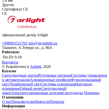
1.8 мм
Другие
Сертификат CE
CE
официальный дилер Arlight
+998903521702
info@myarlight.uz
Ташкент, А.Темура ул., д. 86А
Работаем:
Пн-Пт
9-18
Контакты
© Разработано в
Arlight
, 2026
Каталог
Светодиодные ленты
Источники питания
Системы управления
и автоматизации
Алюминиевые профили
Функциональный
свет
Дизайнерский свет
Системы освещения
Наружное
освещение
Гибкий неон
Светодиодный
декор
Электроустановочные изделия
Светодиоды
Новинки
О компании
О нас
Производство
Новости
Проекты
Информация