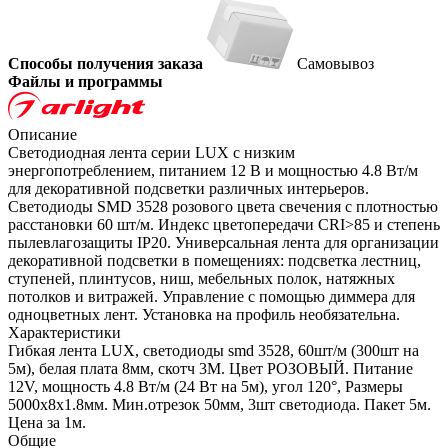
Способы получения заказа
Самовывоз
Файлы и программы
Описание
Светодиодная лента серии LUX с низким
энергопотреблением, питанием 12 В и мощностью 4.8 Вт/м
для декоративной подсветки различных интерьеров.
Светодиоды SMD 3528 розового цвета свечения с плотностью
расстановки 60 шт/м. Индекс цветопередачи CRI>85 и степень
пылевлагозащиты IP20. Универсальная лента для организации
декоративной подсветки в помещениях: подсветка лестниц,
ступеней, плинтусов, ниш, мебельных полок, натяжных
потолков и витражей. Управление с помощью диммера для
одноцветных лент. Установка на профиль необязательна.
Характеристики
Гибкая лента LUX, светодиоды smd 3528, 60шт/м (300шт на
5м), белая плата 8мм, скотч 3М. Цвет РОЗОВЫЙ. Питание
12V, мощность 4.8 Вт/м (24 Вт на 5м), угол 120°, Размеры
5000х8x1.8мм. Мин.отрезок 50мм, 3шт светодиода. Пакет 5м.
Цена за 1м.
Общие