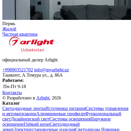
Пермь
Жилой
Частная квартира
официальный дилер Arlight
+998903521702
info@myarlight.uz
Ташкент, А.Темура ул., д. 86А
Работаем:
Пн-Пт
9-18
Контакты
© Разработано в
Arlight
, 2026
Каталог
Светодиодные ленты
Источники питания
Системы управления
и автоматизации
Алюминиевые профили
Функциональный
свет
Дизайнерский свет
Системы освещения
Наружное
освещение
Гибкий неон
Светодиодный
декор
Электроустановочные изделия
Светодиоды
Новинки