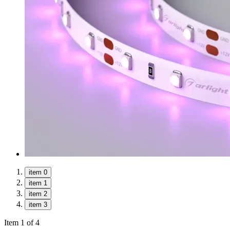
item 0
item 1
item 2
item 3
Item 1 of 4