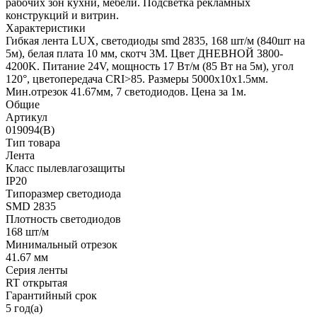
рабочих зон кухни, мебели. Подсветка рекламных
конструкций и витрин.
Характеристики
Гибкая лента LUX, светодиоды smd 2835, 168 шт/м (840шт на
5м), белая плата 10 мм, скотч 3М. Цвет ДНЕВНОЙ 3800-
4200K. Питание 24V, мощность 17 Вт/м (85 Вт на 5м), угол
120°, цветопередача CRI>85. Размеры 5000х10x1.5мм.
Мин.отрезок 41.67мм, 7 светодиодов. Цена за 1м.
Общие
Артикул
019094(B)
Тип товара
Лента
Класс пылевлагозащиты
IP20
Типоразмер светодиода
SMD 2835
Плотность светодиодов
168 шт/м
Минимальный отрезок
41.67 мм
Серия ленты
RT открытая
Гарантийный срок
5 год(а)