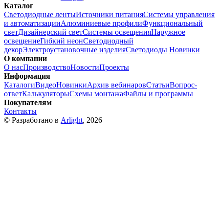
Каталог
Светодиодные ленты
Источники питания
Системы управления
и автоматизации
Алюминиевые профили
Функциональный
свет
Дизайнерский свет
Системы освещения
Наружное
освещение
Гибкий неон
Светодиодный
декор
Электроустановочные изделия
Светодиоды
Новинки
О компании
О нас
Производство
Новости
Проекты
Информация
Каталоги
Видео
Новинки
Архив вебинаров
Статьи
Вопрос-
ответ
Калькуляторы
Схемы монтажа
Файлы и программы
Покупателям
Контакты
© Разработано в
Arlight
, 2026