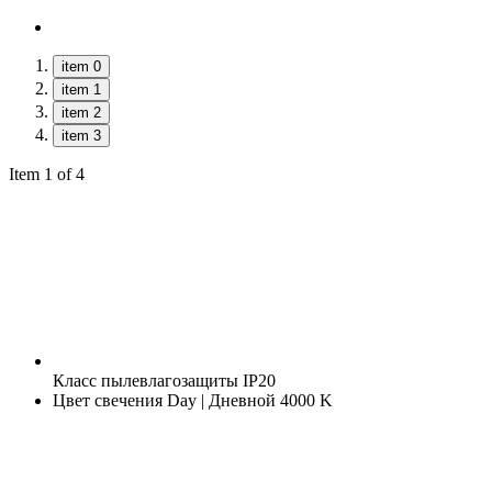
item 0
item 1
item 2
item 3
Item 1 of 4
Класс пылевлагозащиты
IP20
Цвет свечения
Day | Дневной 4000 K