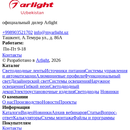
официальный дилер Arlight
+998903521702
info@myarlight.uz
Ташкент, А.Темура ул., д. 86А
Работаем:
Пн-Пт
9-18
Контакты
© Разработано в
Arlight
, 2026
Каталог
Светодиодные ленты
Источники питания
Системы управления
и автоматизации
Алюминиевые профили
Функциональный
свет
Дизайнерский свет
Системы освещения
Наружное
освещение
Гибкий неон
Светодиодный
декор
Электроустановочные изделия
Светодиоды
Новинки
О компании
О нас
Производство
Новости
Проекты
Информация
Каталоги
Видео
Новинки
Архив вебинаров
Статьи
Вопрос-
ответ
Калькуляторы
Схемы монтажа
Файлы и программы
Покупателям
Контакты