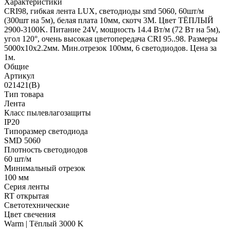
Характеристики
CRI98, гибкая лента LUX, светодиоды smd 5060, 60шт/м
(300шт на 5м), белая плата 10мм, скотч 3М. Цвет ТЁПЛЫЙ
2900-3100K. Питание 24V, мощность 14.4 Вт/м (72 Вт на 5м),
угол 120°, очень высокая цветопередача CRI 95..98. Размеры
5000х10x2.2мм. Мин.отрезок 100мм, 6 светодиодов. Цена за
1м.
Общие
Артикул
021421(B)
Тип товара
Лента
Класс пылевлагозащиты
IP20
Типоразмер светодиода
SMD 5060
Плотность светодиодов
60 шт/м
Минимальный отрезок
100 мм
Серия ленты
RT открытая
Светотехнические
Цвет свечения
Warm | Тёплый 3000 K