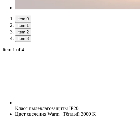
item 0
item 1
item 2
item 3
Item 1 of 4
Класс пылевлагозащиты
IP20
Цвет свечения
Warm | Тёплый 3000 K