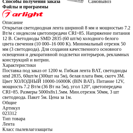
Способы получения заказа
Самовывоз
Файлы и программы
Описание
Открытая светодиодная лента шириной 8 мм и мощностью 7.2
Вт/м с индексом цветопередачи CRI>85. Напряжение питания
12 В. Светодиоды SMD 2835 (60 шт/м) холодного белого
цвета свечения (10 000–16 000 К). Минимальный отрезок 50
мм (3 светодиода). Для создания качественного основного
освещения и декоративной подсветки интерьеров, рекламных
конструкций и витрин.
Характеристики
Поставка под заказ от 1200 м. Гибкая лента BAT, светодиоды
smd 2835, 60шт/м (300шт на 5м), белая плата 8мм, скотч 3М.
Цвет ХОЛОДНЫЙ 10000-16000K (BIN BAT). Питание 12V,
мощность 7.2 Вт/м (36 Вт на 5м), угол 120°, цветопередача
CRI>85. Размеры 5000х8x1.5мм. Мин.отрезок 50мм, 3 шт
светодиода. Пакет 5м. Цена за 1м.
Общие
Артикул
023312
Тип товара
Лента
Класс пылевлагозащиты