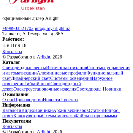
официальный дилер Arlight
+998903521702
info@myarlight.uz
Ташкент, А.Темура ул., д. 86А
Работаем:
Пн-Пт
9-18
Контакты
© Разработано в
Arlight
, 2026
Каталог
Светодиодные ленты
Источники питания
Системы управления
и автоматизации
Алюминиевые профили
Функциональный
свет
Дизайнерский свет
Системы освещения
Наружное
освещение
Гибкий неон
Светодиодный
декор
Электроустановочные изделия
Светодиоды
Новинки
О компании
О нас
Производство
Новости
Проекты
Информация
Каталоги
Видео
Новинки
Архив вебинаров
Статьи
Вопрос-
ответ
Калькуляторы
Схемы монтажа
Файлы и программы
Покупателям
Контакты
© Разработано в
Arlight
, 2026