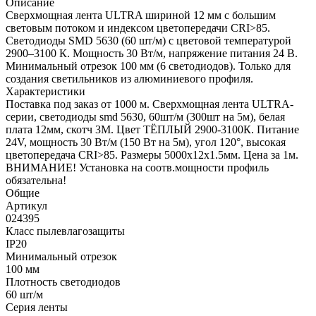
Описание
Сверхмощная лента ULTRA шириной 12 мм с большим
световым потоком и индексом цветопередачи CRI>85.
Светодиоды SMD 5630 (60 шт/м) с цветовой температурой
2900–3100 К. Мощность 30 Вт/м, напряжение питания 24 В.
Минимальный отрезок 100 мм (6 светодиодов). Только для
создания светильников из алюминиевого профиля.
Характеристики
Поставка под заказ от 1000 м. Сверхмощная лента ULTRA-
серии, светодиоды smd 5630, 60шт/м (300шт на 5м), белая
плата 12мм, скотч 3М. Цвет ТЁПЛЫЙ 2900-3100К. Питание
24V, мощность 30 Вт/м (150 Вт на 5м), угол 120°, высокая
цветопередача CRI>85. Размеры 5000х12х1.5мм. Цена за 1м.
ВНИМАНИЕ! Установка на соотв.мощности профиль
обязательна!
Общие
Артикул
024395
Класс пылевлагозащиты
IP20
Минимальный отрезок
100 мм
Плотность светодиодов
60 шт/м
Серия ленты