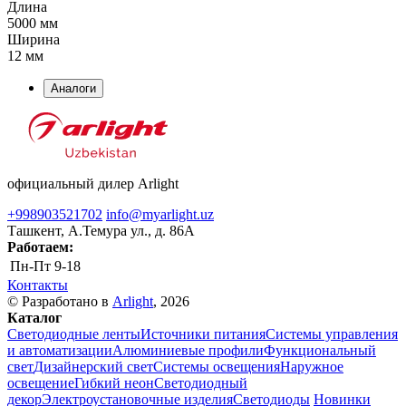
Длина
5000 мм
Ширина
12 мм
Аналоги
официальный дилер Arlight
+998903521702
info@myarlight.uz
Ташкент, А.Темура ул., д. 86А
Работаем:
Пн-Пт
9-18
Контакты
© Разработано в
Arlight
, 2026
Каталог
Светодиодные ленты
Источники питания
Системы управления
и автоматизации
Алюминиевые профили
Функциональный
свет
Дизайнерский свет
Системы освещения
Наружное
освещение
Гибкий неон
Светодиодный
декор
Электроустановочные изделия
Светодиоды
Новинки