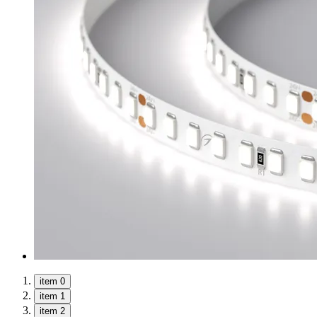
item 0
item 1
item 2