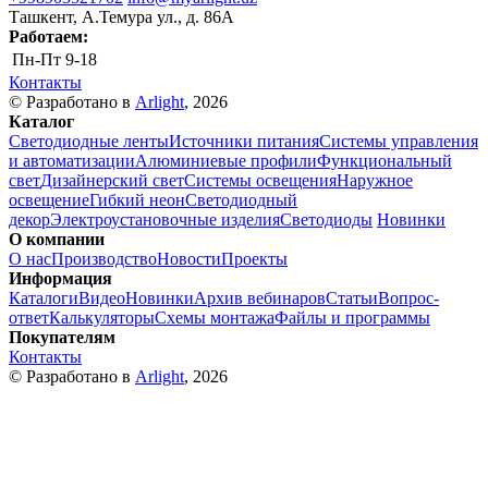
Ташкент, А.Темура ул., д. 86А
Работаем:
Пн-Пт
9-18
Контакты
© Разработано в
Arlight
, 2026
Каталог
Светодиодные ленты
Источники питания
Системы управления
и автоматизации
Алюминиевые профили
Функциональный
свет
Дизайнерский свет
Системы освещения
Наружное
освещение
Гибкий неон
Светодиодный
декор
Электроустановочные изделия
Светодиоды
Новинки
О компании
О нас
Производство
Новости
Проекты
Информация
Каталоги
Видео
Новинки
Архив вебинаров
Статьи
Вопрос-
ответ
Калькуляторы
Схемы монтажа
Файлы и программы
Покупателям
Контакты
© Разработано в
Arlight
, 2026