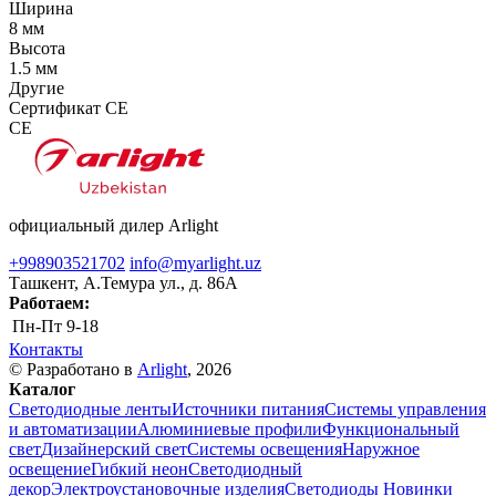
Ширина
8 мм
Высота
1.5 мм
Другие
Сертификат CE
CE
официальный дилер Arlight
+998903521702
info@myarlight.uz
Ташкент, А.Темура ул., д. 86А
Работаем:
Пн-Пт
9-18
Контакты
© Разработано в
Arlight
, 2026
Каталог
Светодиодные ленты
Источники питания
Системы управления
и автоматизации
Алюминиевые профили
Функциональный
свет
Дизайнерский свет
Системы освещения
Наружное
освещение
Гибкий неон
Светодиодный
декор
Электроустановочные изделия
Светодиоды
Новинки