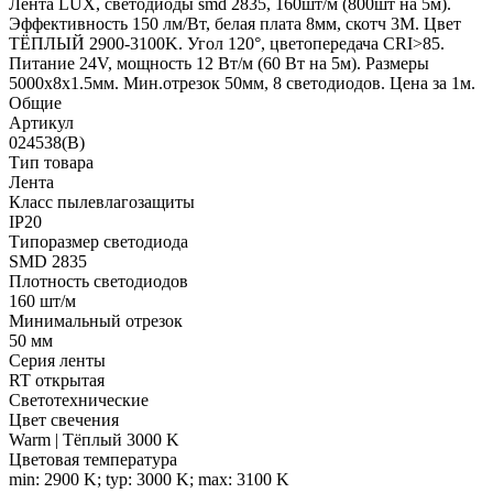
Лента LUX, светодиоды smd 2835, 160шт/м (800шт на 5м).
Эффективность 150 лм/Вт, белая плата 8мм, скотч 3М. Цвет
ТЁПЛЫЙ 2900-3100K. Угол 120°, цветопередача CRI>85.
Питание 24V, мощность 12 Вт/м (60 Вт на 5м). Размеры
5000х8х1.5мм. Мин.отрезок 50мм, 8 светодиодов. Цена за 1м.
Общие
Артикул
024538(B)
Тип товара
Лента
Класс пылевлагозащиты
IP20
Типоразмер светодиода
SMD 2835
Плотность светодиодов
160 шт/м
Минимальный отрезок
50 мм
Серия ленты
RT открытая
Светотехнические
Цвет свечения
Warm | Тёплый 3000 K
Цветовая температура
min: 2900 K; typ: 3000 K; max: 3100 K