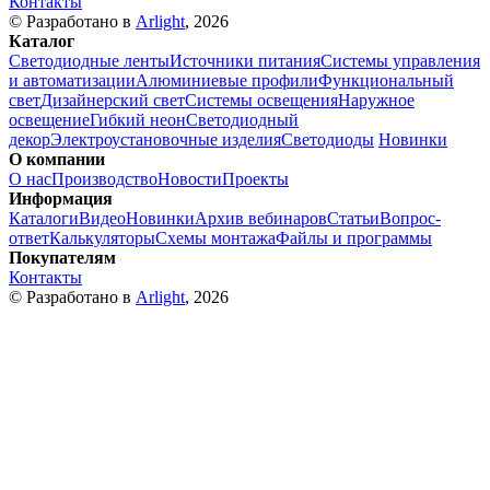
Контакты
© Разработано в
Arlight
, 2026
Каталог
Светодиодные ленты
Источники питания
Системы управления
и автоматизации
Алюминиевые профили
Функциональный
свет
Дизайнерский свет
Системы освещения
Наружное
освещение
Гибкий неон
Светодиодный
декор
Электроустановочные изделия
Светодиоды
Новинки
О компании
О нас
Производство
Новости
Проекты
Информация
Каталоги
Видео
Новинки
Архив вебинаров
Статьи
Вопрос-
ответ
Калькуляторы
Схемы монтажа
Файлы и программы
Покупателям
Контакты
© Разработано в
Arlight
, 2026