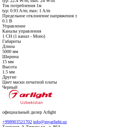
typ: 22.4 W/m; max: 24 W/m
Ток потребления 1м
typ: 0.93 A/m; max: 1 A/m
Предельное отклонение напряжения ±
0.1 В
Управление
Каналы управления
1 CH (1 канал - Mono)
Габариты
Длина
5000 мм
Ширина
15 мм
Высота
1.5 мм
Другие
Цвет маски печатной платы
Черный
официальный дилер Arlight
+998903521702
info@myarlight.uz
Ташкент, А.Темура ул., д. 86А