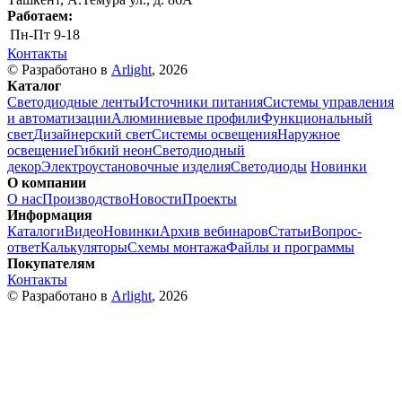
Работаем:
Пн-Пт
9-18
Контакты
© Разработано в
Arlight
, 2026
Каталог
Светодиодные ленты
Источники питания
Системы управления
и автоматизации
Алюминиевые профили
Функциональный
свет
Дизайнерский свет
Системы освещения
Наружное
освещение
Гибкий неон
Светодиодный
декор
Электроустановочные изделия
Светодиоды
Новинки
О компании
О нас
Производство
Новости
Проекты
Информация
Каталоги
Видео
Новинки
Архив вебинаров
Статьи
Вопрос-
ответ
Калькуляторы
Схемы монтажа
Файлы и программы
Покупателям
Контакты
© Разработано в
Arlight
, 2026