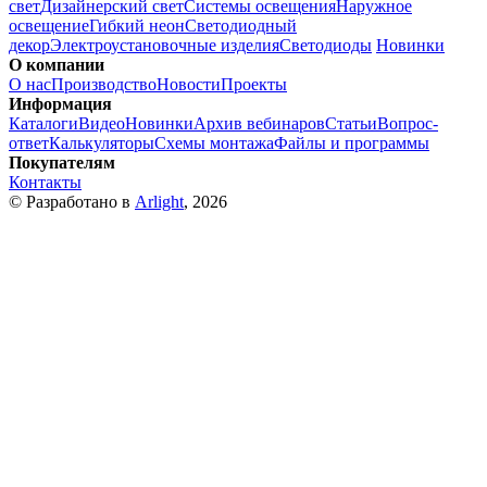
свет
Дизайнерский свет
Системы освещения
Наружное
освещение
Гибкий неон
Светодиодный
декор
Электроустановочные изделия
Светодиоды
Новинки
О компании
О нас
Производство
Новости
Проекты
Информация
Каталоги
Видео
Новинки
Архив вебинаров
Статьи
Вопрос-
ответ
Калькуляторы
Схемы монтажа
Файлы и программы
Покупателям
Контакты
© Разработано в
Arlight
, 2026