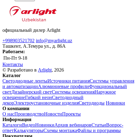
официальный дилер Arlight
+998903521702
info@myarlight.uz
Ташкент, А.Темура ул., д. 86А
Работаем:
Пн-Пт
9-18
Контакты
© Разработано в
Arlight
, 2026
Каталог
Светодиодные ленты
Источники питания
Системы управления
и автоматизации
Алюминиевые профили
Функциональный
свет
Дизайнерский свет
Системы освещения
Наружное
освещение
Гибкий неон
Светодиодный
декор
Электроустановочные изделия
Светодиоды
Новинки
О компании
О нас
Производство
Новости
Проекты
Информация
Каталоги
Видео
Новинки
Архив вебинаров
Статьи
Вопрос-
ответ
Калькуляторы
Схемы монтажа
Файлы и программы
Покупателям