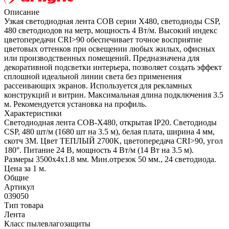
Описание
Узкая светодиодная лента COB серии X480, светодиоды CSP,
480 светодиодов на метр, мощность 4 Вт/м. Высокий индекс
цветопередачи CRI>90 обеспечивает точное восприятие
цветовых оттенков при освещении любых жилых, офисных
или производственных помещений. Предназначена для
декоративной подсветки интерьера, позволяет создать эффект
сплошной идеальной линии света без применения
рассеивающих экранов. Используется для рекламных
конструкций и витрин. Максимальная длина подключения 3.5
м. Рекомендуется установка на профиль.
Характеристики
Светодиодная лента COB-X480, открытая IP20. Светодиоды
CSP, 480 шт/м (1680 шт на 3.5 м), белая плата, ширина 4 мм,
скотч 3М. Цвет ТЕПЛЫЙ 2700K, цветопередача CRI>90, угол
180°. Питание 24 В, мощность 4 Вт/м (14 Вт на 3.5 м).
Размеры 3500х4х1.8 мм. Мин.отрезок 50 мм., 24 светодиода.
Цена за 1 м.
Общие
Артикул
039050
Тип товара
Лента
Класс пылевлагозащиты