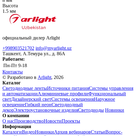
8 мм
Высота
1.5 мм
официальный дилер Arlight
+998903521702
info@myarlight.uz
Ташкент, А.Темура ул., д. 86А
Работаем:
Пн-Пт
9-18
Контакты
© Разработано в
Arlight
, 2026
Каталог
Светодиодные ленты
Источники питания
Системы управления
и автоматизации
Алюминиевые профили
Функциональный
свет
Дизайнерский свет
Системы освещения
Наружное
освещение
Гибкий неон
Светодиодный
декор
Электроустановочные изделия
Светодиоды
Новинки
О компании
О нас
Производство
Новости
Проекты
Информация
Каталоги
Видео
Новинки
Архив вебинаров
Статьи
Вопрос-