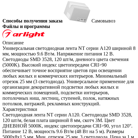
Способы получения заказа
Самовывоз
Файлы и программы
Описание
Универсальная светодиодная лента NT серии A120 шириной 8
мм, мощностью 9.6 Вт/м. Напряжение питания 12 В.
Светодиоды SMD 3528, 120 шт/м, дневного цвета свечения
(5000K). Высокий индекс цветопередачи CRI>90
обеспечивает точное восприятие цветов при освещении
любых жилых и коммерческих интерьеров. Минимальный
отрезок 25 мм (3 светодиода). Универсальное применение для
организации декоративной подсветки любых жилых и
коммерческих помещений, подсветки интерьеров,
потолочных ниш, лестниц, ступеней, полок, натяжных
потолков, витражей, рекламных конструкций.
Характеристики
Светодиодная лента NT серии A120. Светодиоды SMD 3528,
120 шт/м, белая плата шириной 8 мм, скотч 3M. Цвет
ДНЕВНОЙ 5000K, индекс цветопередачи CRI>90, угол 120°.
Питание 12 В, мощность 9.6 Вт/м (48 Вт на 5 м). Размеры
5000x8x1.5 мм. Мин. отрезок 25 мм, 3 светодиода. Цена за 1 м.