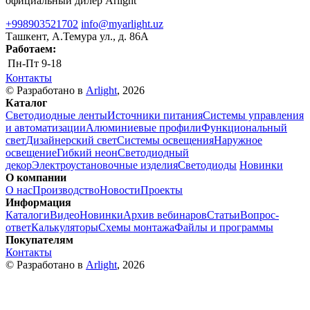
официальный дилер Arlight
+998903521702
info@myarlight.uz
Ташкент, А.Темура ул., д. 86А
Работаем:
Пн-Пт
9-18
Контакты
© Разработано в
Arlight
, 2026
Каталог
Светодиодные ленты
Источники питания
Системы управления
и автоматизации
Алюминиевые профили
Функциональный
свет
Дизайнерский свет
Системы освещения
Наружное
освещение
Гибкий неон
Светодиодный
декор
Электроустановочные изделия
Светодиоды
Новинки
О компании
О нас
Производство
Новости
Проекты
Информация
Каталоги
Видео
Новинки
Архив вебинаров
Статьи
Вопрос-
ответ
Калькуляторы
Схемы монтажа
Файлы и программы
Покупателям
Контакты
© Разработано в
Arlight
, 2026