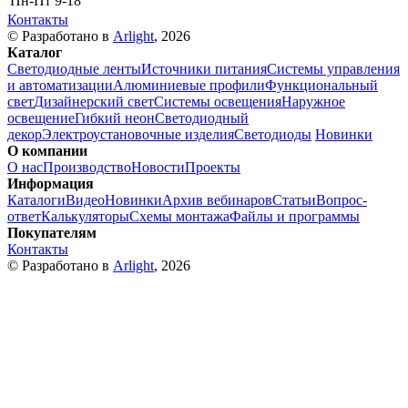
Пн-Пт
9-18
Контакты
© Разработано в
Arlight
, 2026
Каталог
Светодиодные ленты
Источники питания
Системы управления
и автоматизации
Алюминиевые профили
Функциональный
свет
Дизайнерский свет
Системы освещения
Наружное
освещение
Гибкий неон
Светодиодный
декор
Электроустановочные изделия
Светодиоды
Новинки
О компании
О нас
Производство
Новости
Проекты
Информация
Каталоги
Видео
Новинки
Архив вебинаров
Статьи
Вопрос-
ответ
Калькуляторы
Схемы монтажа
Файлы и программы
Покупателям
Контакты
© Разработано в
Arlight
, 2026