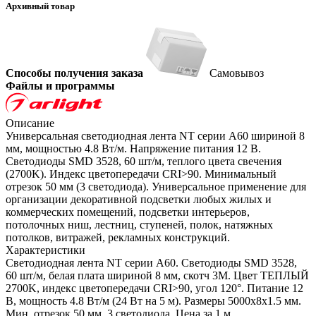
Архивный товар
Способы получения заказа
Самовывоз
Файлы и программы
Описание
Универсальная светодиодная лента NT серии A60 шириной 8
мм, мощностью 4.8 Вт/м. Напряжение питания 12 В.
Светодиоды SMD 3528, 60 шт/м, теплого цвета свечения
(2700K). Индекс цветопередачи CRI>90. Минимальный
отрезок 50 мм (3 светодиода). Универсальное применение для
организации декоративной подсветки любых жилых и
коммерческих помещений, подсветки интерьеров,
потолочных ниш, лестниц, ступеней, полок, натяжных
потолков, витражей, рекламных конструкций.
Характеристики
Светодиодная лента NT серии A60. Светодиоды SMD 3528,
60 шт/м, белая плата шириной 8 мм, скотч 3M. Цвет ТЕПЛЫЙ
2700K, индекс цветопередачи CRI>90, угол 120°. Питание 12
В, мощность 4.8 Вт/м (24 Вт на 5 м). Размеры 5000x8x1.5 мм.
Мин. отрезок 50 мм, 3 светодиода. Цена за 1 м.