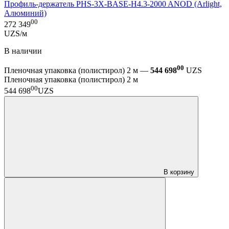
Профиль-держатель PHS-3X-BASE-H4.3-2000 ANOD (Arlight,
Алюминий)
00
272 349
UZS/м
В наличии
00
Пленочная упаковка (полистирол) 2 м —
544 698
UZS
Пленочная упаковка (полистирол) 2 м
00
544 698
UZS
В корзину