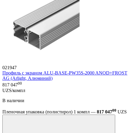
021947
Профиль с экраном ALU-BASE-PW35S-2000 ANOD+FROST
AG (Arlight, Алюминий)
00
817 047
UZS/компл
В наличии
00
Пленочная упаковка (полистирол) 1 компл —
817 047
UZS