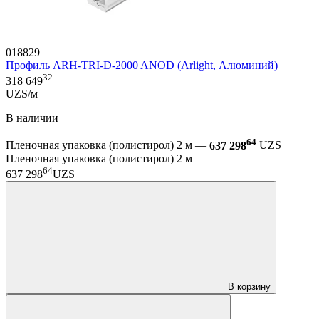
018829
Профиль ARH-TRI-D-2000 ANOD (Arlight, Алюминий)
32
318 649
UZS/м
В наличии
64
Пленочная упаковка (полистирол) 2 м —
637 298
UZS
Пленочная упаковка (полистирол) 2 м
64
637 298
UZS
В корзину