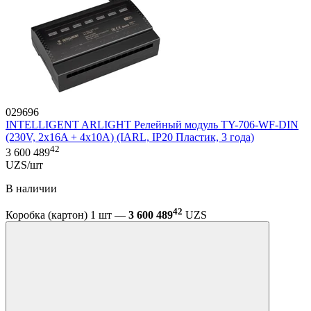
029696
INTELLIGENT ARLIGHT Релейный модуль TY-706-WF-DIN
(230V, 2х16A + 4х10А) (IARL, IP20 Пластик, 3 года)
42
3 600 489
UZS/шт
В наличии
42
Коробка (картон) 1 шт —
3 600 489
UZS