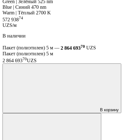
Green | Зелёный 525 nm
Blue | Синий 470 nm
Warm | Тёплый 2700 K
74
572 938
UZS/м
В наличии
70
Пакет (полиэтилен) 5 м —
2 864 693
UZS
Пакет (полиэтилен) 5 м
70
2 864 693
UZS
В корзину