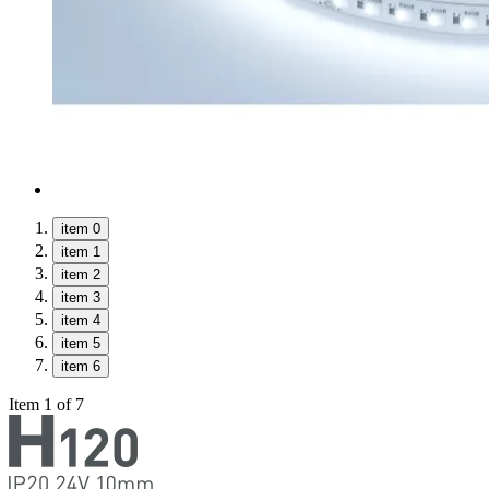
item 0
item 1
item 2
item 3
item 4
item 5
item 6
Item 1 of 7