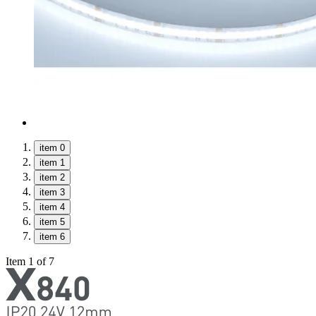
item 0
item 1
item 2
item 3
item 4
item 5
item 6
Item 1 of 7