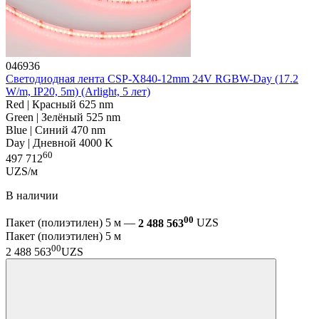
046936
Светодиодная лента CSP-X840-12mm 24V RGBW-Day (17.2
W/m, IP20, 5m) (Arlight, 5 лет)
Red | Красный 625 nm
Green | Зелёный 525 nm
Blue | Синий 470 nm
Day | Дневной 4000 K
60
497 712
UZS/м
В наличии
00
Пакет (полиэтилен) 5 м —
2 488 563
UZS
Пакет (полиэтилен) 5 м
00
2 488 563
UZS