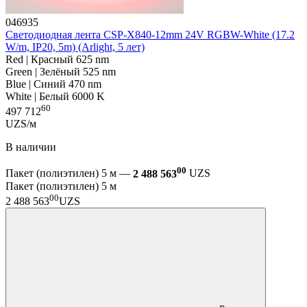
046935
Светодиодная лента CSP-X840-12mm 24V RGBW-White (17.2
W/m, IP20, 5m) (Arlight, 5 лет)
Red | Красный 625 nm
Green | Зелёный 525 nm
Blue | Синий 470 nm
White | Белый 6000 K
60
497 712
UZS/м
В наличии
00
Пакет (полиэтилен) 5 м —
2 488 563
UZS
Пакет (полиэтилен) 5 м
00
2 488 563
UZS