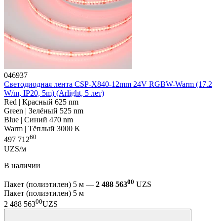
046937
Светодиодная лента CSP-X840-12mm 24V RGBW-Warm (17.2
W/m, IP20, 5m) (Arlight, 5 лет)
Red | Красный 625 nm
Green | Зелёный 525 nm
Blue | Синий 470 nm
Warm | Тёплый 3000 K
60
497 712
UZS/м
В наличии
00
Пакет (полиэтилен) 5 м —
2 488 563
UZS
Пакет (полиэтилен) 5 м
00
2 488 563
UZS