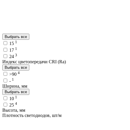
Выбрать все
1
15
1
17
3
24
Индекс цветопередачи CRI (Ra)
Выбрать все
4
>90
1
-
Ширина, мм
Выбрать все
1
10
4
25
Высота, мм
Плотность светодиодов, шт/м