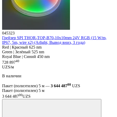
045323
Грейзер SPI THOR-TOP-B70-10x10mm 24V RGB (15 W/m,
IP67, 5m, wire x2) (Arlight, Вывод вниз, 3 года)
Red | Красный 625 nm
Green | Зелёный 525 nm
Royal Blue | Синий 450 nm
40
728 897
UZS/м
В наличии
00
Пакет (полиэтилен) 5 м —
3 644 487
UZS
Пакет (полиэтилен) 5 м
00
3 644 487
UZS