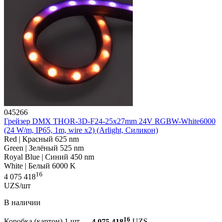
045266
Грейзер DMX THOR-3D-F24-25x27mm 24V RGBW-White6000
(24 W/m, IP65, 1m, wire x2) (Arlight, Силикон)
Red | Красный 625 nm
Green | Зелёный 525 nm
Royal Blue | Синий 450 nm
White | Белый 6000 K
16
4 075 418
UZS/шт
В наличии
16
Коробка (картон) 1 шт —
4 075 418
UZS