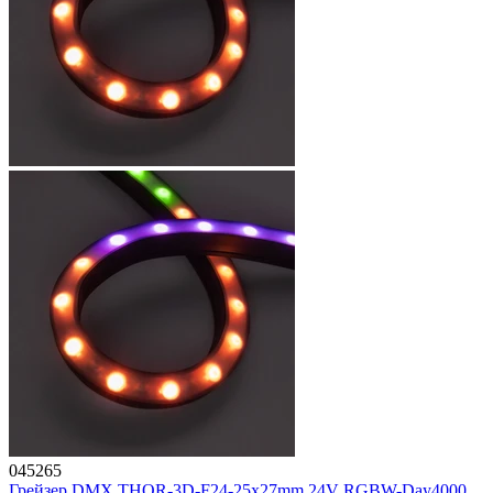
045265
Грейзер DMX THOR-3D-F24-25x27mm 24V RGBW-Day4000