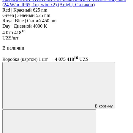
(24 W/m, IP65, 1m, wire x2) (Arlight, Силикон)
Red | Красный 625 nm
Green | Зелёный 525 nm
Royal Blue | Синий 450 nm
Day | Дневной 4000 K
16
4 075 418
UZS/шт
В наличии
16
Коробка (картон) 1 шт —
4 075 418
UZS
В корзину