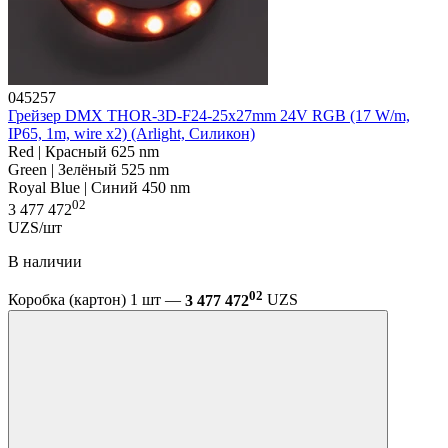
045257
Грейзер DMX THOR-3D-F24-25x27mm 24V RGB (17 W/m,
IP65, 1m, wire x2) (Arlight, Силикон)
Red | Красный 625 nm
Green | Зелёный 525 nm
Royal Blue | Синий 450 nm
02
3 477 472
UZS/шт
В наличии
02
Коробка (картон) 1 шт —
3 477 472
UZS