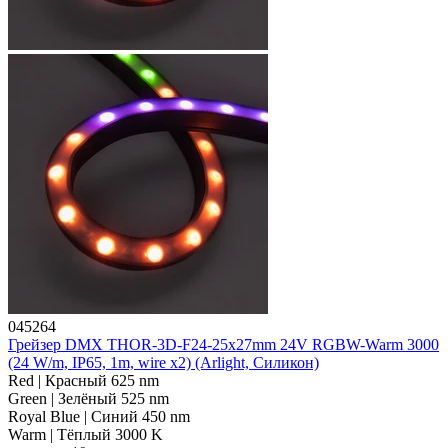
045264
Грейзер DMX THOR-3D-F24-25x27mm 24V RGBW-Warm 3000
(24 W/m, IP65, 1m, wire x2) (Arlight, Силикон)
Red | Красный 625 nm
Green | Зелёный 525 nm
Royal Blue | Синий 450 nm
Warm | Тёплый 3000 K