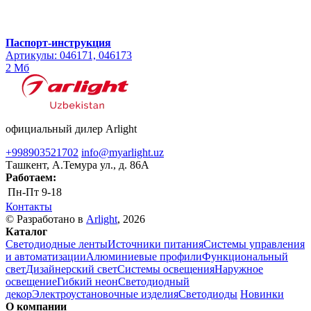
Паспорт-инструкция
Артикулы: 046171, 046173
2 Мб
официальный дилер Arlight
+998903521702
info@myarlight.uz
Ташкент, А.Темура ул., д. 86А
Работаем:
Пн-Пт
9-18
Контакты
© Разработано в
Arlight
, 2026
Каталог
Светодиодные ленты
Источники питания
Системы управления
и автоматизации
Алюминиевые профили
Функциональный
свет
Дизайнерский свет
Системы освещения
Наружное
освещение
Гибкий неон
Светодиодный
декор
Электроустановочные изделия
Светодиоды
Новинки
О компании