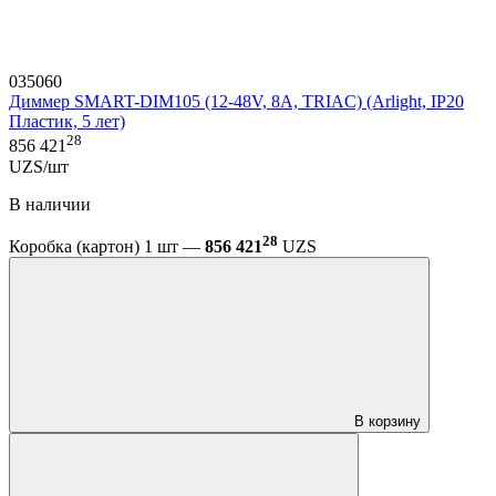
035060
Диммер SMART-DIM105 (12-48V, 8A, TRIAC) (Arlight, IP20
Пластик, 5 лет)
28
856 421
UZS/шт
В наличии
28
Коробка (картон) 1 шт —
856 421
UZS
В корзину