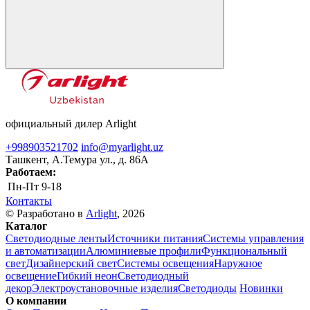
официальный дилер Arlight
+998903521702
info@myarlight.uz
Ташкент, А.Темура ул., д. 86А
Работаем:
Пн-Пт
9-18
Контакты
© Разработано в
Arlight
, 2026
Каталог
Светодиодные ленты
Источники питания
Системы управления
и автоматизации
Алюминиевые профили
Функциональный
свет
Дизайнерский свет
Системы освещения
Наружное
освещение
Гибкий неон
Светодиодный
декор
Электроустановочные изделия
Светодиоды
Новинки
О компании