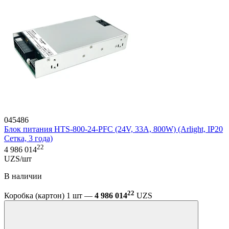
045486
Блок питания HTS-800-24-PFC (24V, 33A, 800W) (Arlight, IP20
Сетка, 3 года)
22
4 986 014
UZS/шт
В наличии
22
Коробка (картон) 1 шт —
4 986 014
UZS