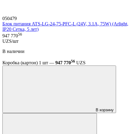
050479
Блок питания ATS-LG-24-75-PFC-L (24V, 3.1A, 75W) (Arlight,
IP20 Сетка, 5 лет)
56
947 770
UZS/шт
В наличии
56
Коробка (картон) 1 шт —
947 770
UZS
В корзину