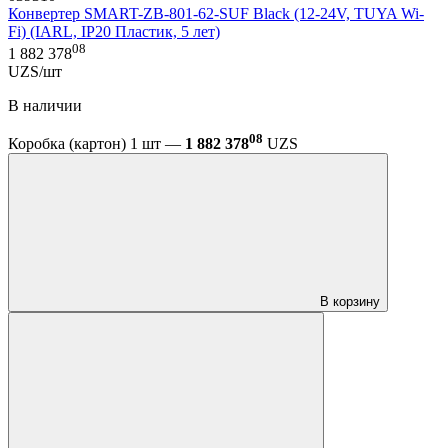
Конвертер SMART-ZB-801-62-SUF Black (12-24V, TUYA Wi-
Fi) (IARL, IP20 Пластик, 5 лет)
08
1 882 378
UZS/шт
В наличии
08
Коробка (картон) 1 шт —
1 882 378
UZS
В корзину