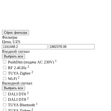
Сброс фильтра
Фильтры
Цена, UZS
Входной сигнал
Выбрать все
1
PushDim (подача AC 230V)
2
RF 2.4GHz
2
TUYA Zigbee
2
Wi-Fi
Выходной сигнал
Выбрать все
2
DALI DT6
2
DALI DT8
1
TUYA Bluetooth
2
TUYA Zigbee