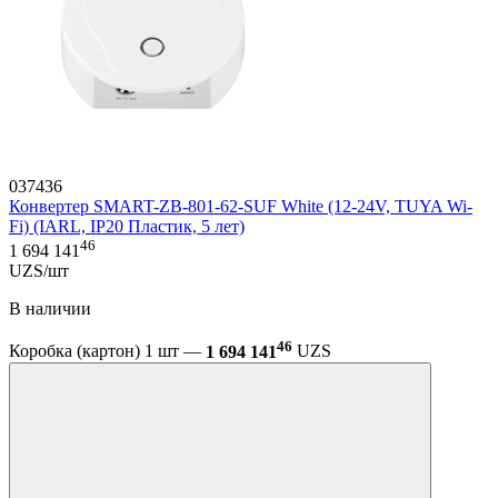
037436
Конвертер SMART-ZB-801-62-SUF White (12-24V, TUYA Wi-
Fi) (IARL, IP20 Пластик, 5 лет)
46
1 694 141
UZS/шт
В наличии
46
Коробка (картон) 1 шт —
1 694 141
UZS