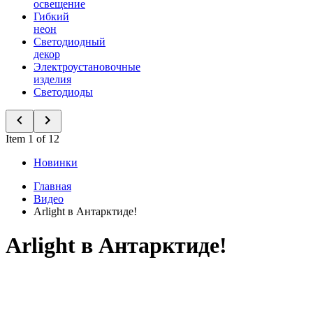
освещение
Гибкий
неон
Светодиодный
декор
Электроустановочные
изделия
Светодиоды
Item 1 of 12
Новинки
Главная
Видео
Arlight в Антарктиде!
Arlight в Антарктиде!