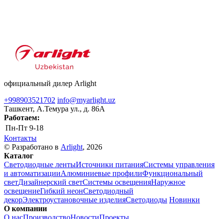
официальный дилер Arlight
+998903521702
info@myarlight.uz
Ташкент, А.Темура ул., д. 86А
Работаем:
Пн-Пт
9-18
Контакты
© Разработано в
Arlight
, 2026
Каталог
Светодиодные ленты
Источники питания
Системы управления
и автоматизации
Алюминиевые профили
Функциональный
свет
Дизайнерский свет
Системы освещения
Наружное
освещение
Гибкий неон
Светодиодный
декор
Электроустановочные изделия
Светодиоды
Новинки
О компании
О нас
Производство
Новости
Проекты