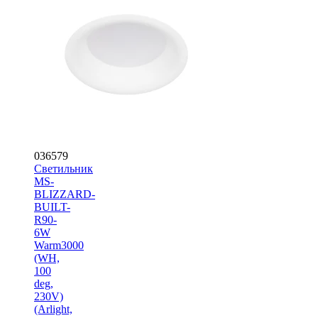
036579
Светильник
MS-
BLIZZARD-
BUILT-
R90-
6W
Warm3000
(WH,
100
deg,
230V)
(Arlight,