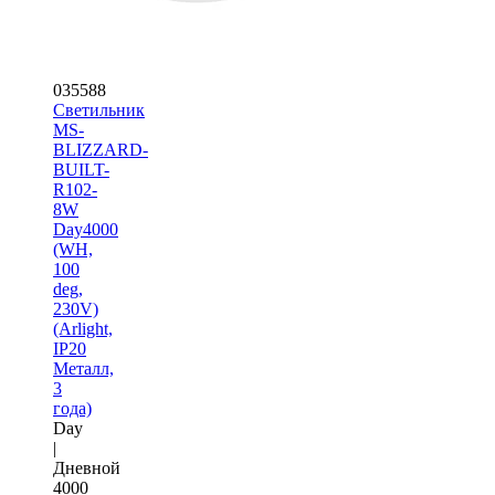
035588
Светильник
MS-
BLIZZARD-
BUILT-
R102-
8W
Day4000
(WH,
100
deg,
230V)
(Arlight,
IP20
Металл,
3
года)
Day
|
Дневной
4000