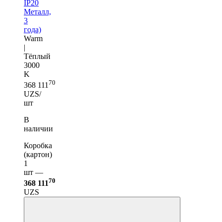
IP20
Металл,
3
года)
Warm
|
Тёплый
3000
K
70
368 111
UZS/
шт
В
наличии
Коробка
(картон)
1
шт —
70
368 111
UZS