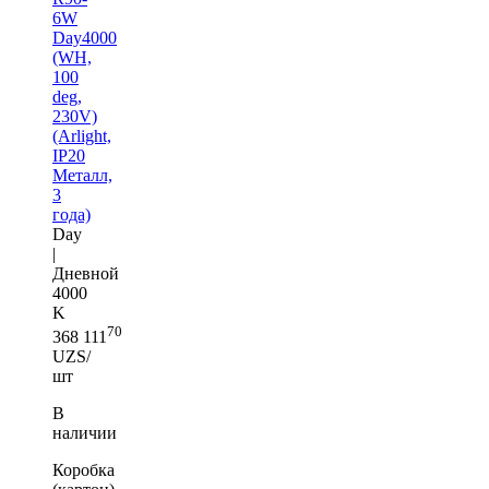
6W
Day4000
(WH,
100
deg,
230V)
(Arlight,
IP20
Металл,
3
года)
Day
|
Дневной
4000
K
70
368 111
UZS/
шт
В
наличии
Коробка