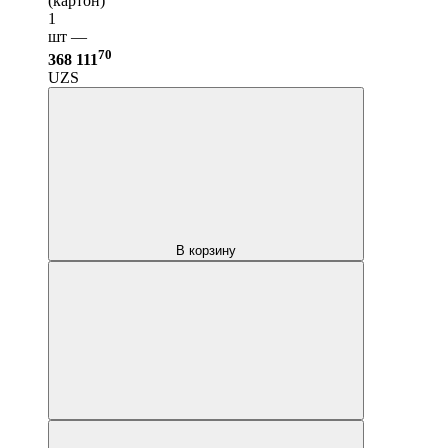
(картон)
1
шт —
70
368 111
UZS
В корзину