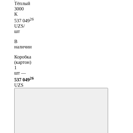
Тёплый
3000
K
26
537 049
UZS/
шт
В
наличии
Коробка
(картон)
1
шт —
26
537 049
UZS