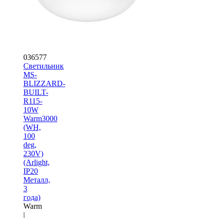
036577
Светильник
MS-
BLIZZARD-
BUILT-
R115-
10W
Warm3000
(WH,
100
deg,
230V)
(Arlight,
IP20
Металл,
3
года)
Warm
|