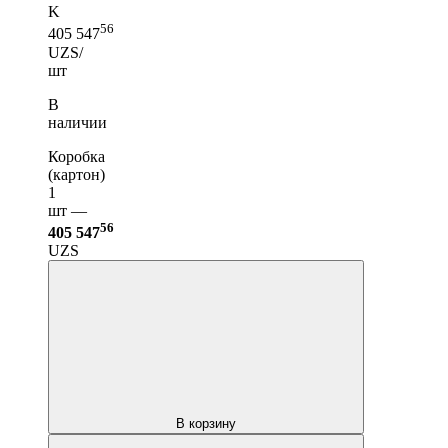
K
56
405 547
UZS/
шт
В
наличии
Коробка
(картон)
1
шт —
56
405 547
UZS
В корзину