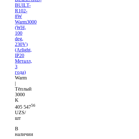
BUILT-
R102-
8W
Warm3000
(WH,
100
deg,
230V)
(Arlight,
IP20
Металл,
3
года)
Warm
|
Тёплый
3000
K
56
405 547
UZS/
шт
В
наличии