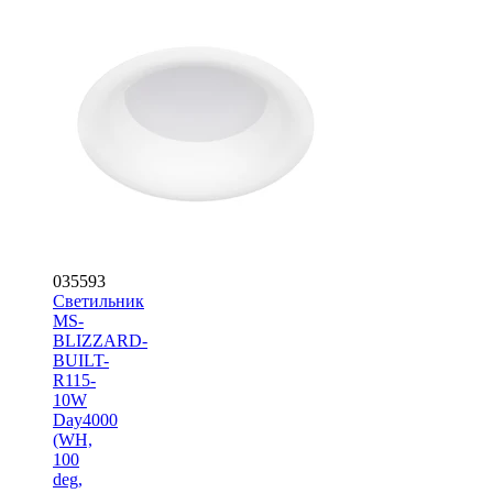
035593
Светильник
MS-
BLIZZARD-
BUILT-
R115-
10W
Day4000
(WH,
100
deg,