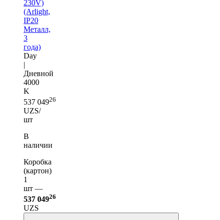
230V)
(Arlight,
IP20
Металл,
3
года)
Day
|
Дневной
4000
K
26
537 049
UZS/
шт
В
наличии
Коробка
(картон)
1
шт —
26
537 049
UZS