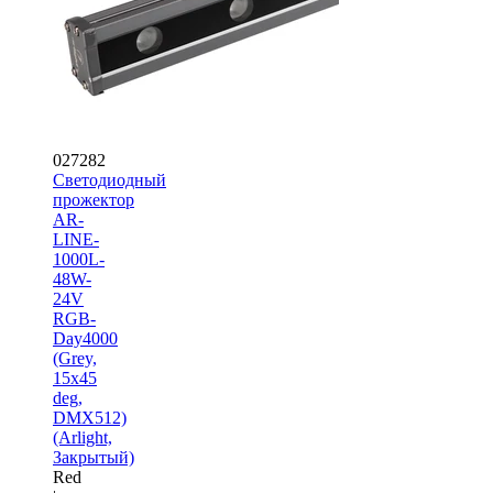
027282
Светодиодный
прожектор
AR-
LINE-
1000L-
48W-
24V
RGB-
Day4000
(Grey,
15x45
deg,
DMX512)
(Arlight,
Закрытый)
Red