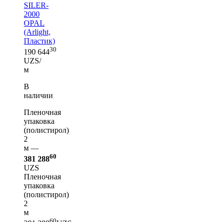
SILER-
2000
OPAL
(Arlight,
Пластик)
30
190 644
UZS/
м
В
наличии
Пленочная
упаковка
(полистирол)
2
м —
60
381 288
UZS
Пленочная
упаковка
(полистирол)
2
м
60