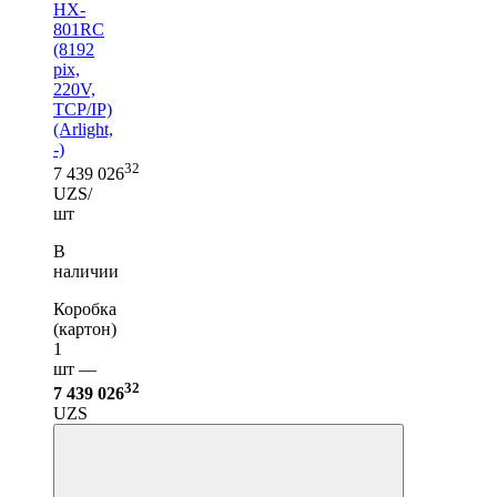
HX-
801RC
(8192
pix,
220V,
TCP/IP)
(Arlight,
-)
32
7 439 026
UZS/
шт
В
наличии
Коробка
(картон)
1
шт —
32
7 439 026
UZS