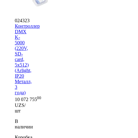
024323
Контроллер
DMX
K-
5000
(220V,
SD-
card,
5x512)
(Arlight,
IP20
Металл,
3
года)
00
10 072 755
UZS/
шт
В
наличии
Коробка