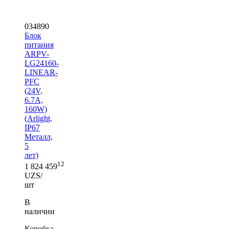
034890
Блок
питания
ARPV-
LG24160-
LINEAR-
PFC
(24V,
6.7A,
160W)
(Arlight,
IP67
Металл,
5
лет)
12
1 824 459
UZS/
шт
В
наличии
Коробка