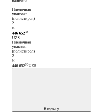
наличии
Пленочная
упаковка
(полистирол)
2
м —
36
446 652
UZS
Пленочная
упаковка
(полистирол)
2
м
36
446 652
UZS
В корзину