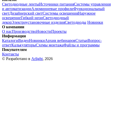
Светодиодные ленты
Источники питания
Системы управления
и автоматизации
Алюминиевые профили
Функциональный
свет
Дизайнерский свет
Системы освещения
Наружное
освещение
Гибкий неон
Светодиодный
декор
Электроустановочные изделия
Светодиоды
Новинки
О компании
О нас
Производство
Новости
Проекты
Информация
Каталоги
Видео
Новинки
Архив вебинаров
Статьи
Вопрос-
ответ
Калькуляторы
Схемы монтажа
Файлы и программы
Покупателям
Контакты
© Разработано в
Arlight
, 2026