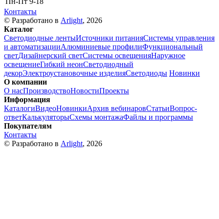
Пн-Пт
9-18
Контакты
© Разработано в
Arlight
, 2026
Каталог
Светодиодные ленты
Источники питания
Системы управления
и автоматизации
Алюминиевые профили
Функциональный
свет
Дизайнерский свет
Системы освещения
Наружное
освещение
Гибкий неон
Светодиодный
декор
Электроустановочные изделия
Светодиоды
Новинки
О компании
О нас
Производство
Новости
Проекты
Информация
Каталоги
Видео
Новинки
Архив вебинаров
Статьи
Вопрос-
ответ
Калькуляторы
Схемы монтажа
Файлы и программы
Покупателям
Контакты
© Разработано в
Arlight
, 2026