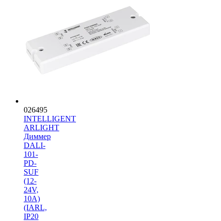
026495
INTELLIGENT
ARLIGHT
Диммер
DALI-
101-
PD-
SUF
(12-
24V,
10A)
(IARL,
IP20