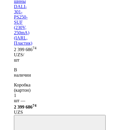
шины
DALI-
301-
PS250-
SUF
(230V,
250mA)
(IARL,
Пластик)
74
2 399 686
UZS/
шт
В
наличии
Коробка
(картон)
1
шт —
74
2 399 686
UZS