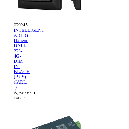
029245
INTELLIGENT
ARLIGHT
Панель
DALI-
223-
4G-
DIM-
IN-
BLACK
(BUS)
(IARL,
-)
Архивный
товар