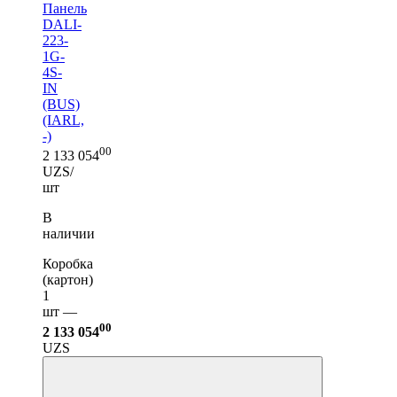
Панель
DALI-
223-
1G-
4S-
IN
(BUS)
(IARL,
-)
00
2 133 054
UZS/
шт
В
наличии
Коробка
(картон)
1
шт —
00
2 133 054
UZS