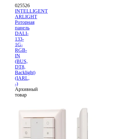
025526
INTELLIGENT
ARLIGHT
Роторная
панель
DALI-
133-
1G-
RGB-
IN
(BUS,
DT8,
Backlight)
(IARL,
-)
Архивный
товар