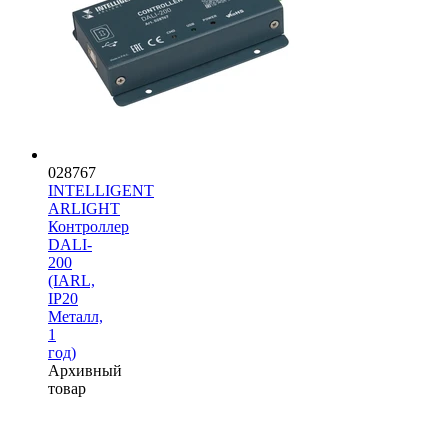
028767
INTELLIGENT
ARLIGHT
Контроллер
DALI-
200
(IARL,
IP20
Металл,
1
год)
Архивный
товар