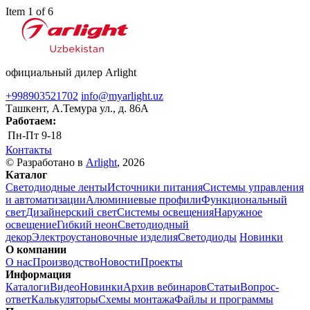
Item 1 of 6
официальный дилер Arlight
+998903521702
info@myarlight.uz
Ташкент, А.Темура ул., д. 86А
Работаем:
Пн-Пт
9-18
Контакты
© Разработано в
Arlight
, 2026
Каталог
Светодиодные ленты
Источники питания
Системы управления
и автоматизации
Алюминиевые профили
Функциональный
свет
Дизайнерский свет
Системы освещения
Наружное
освещение
Гибкий неон
Светодиодный
декор
Электроустановочные изделия
Светодиоды
Новинки
О компании
О нас
Производство
Новости
Проекты
Информация
Каталоги
Видео
Новинки
Архив вебинаров
Статьи
Вопрос-
ответ
Калькуляторы
Схемы монтажа
Файлы и программы