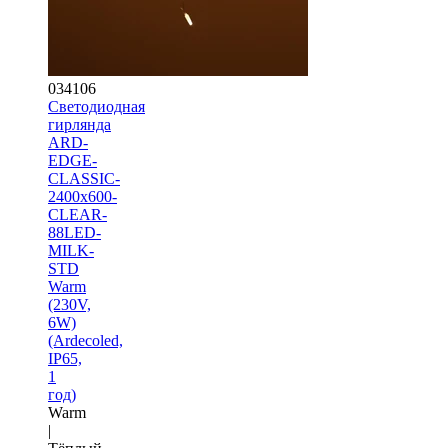
034106
Светодиодная
гирлянда
ARD-
EDGE-
CLASSIC-
2400x600-
CLEAR-
88LED-
MILK-
STD
Warm
(230V,
6W)
(Ardecoled,
IP65,
1
год)
Warm
|