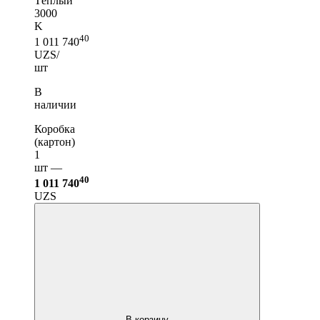
Тёплый
3000
K
40
1 011 740
UZS/
шт
В
наличии
Коробка
(картон)
1
шт —
40
1 011 740
UZS
В корзину