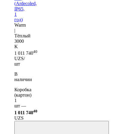
(Ardecoled,
IP65,
1
год)
Warm
|
Тёплый
3000
K
40
1 011 740
UZS/
шт
В
наличии
Коробка
(картон)
1
шт —
40
1 011 740
UZS