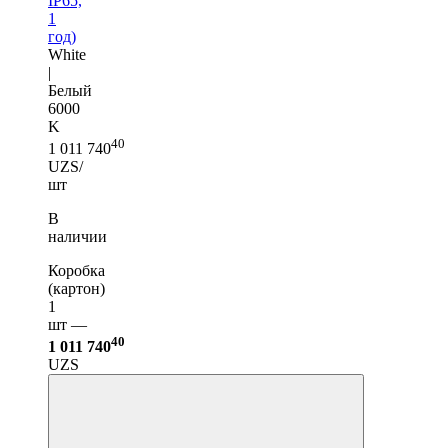
IP65,
1
год)
White
|
Белый
6000
K
40
1 011 740
UZS/
шт
В
наличии
Коробка
(картон)
1
шт —
40
1 011 740
UZS