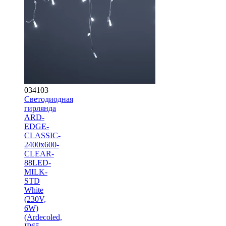
034103
Светодиодная
гирлянда
ARD-
EDGE-
CLASSIC-
2400x600-
CLEAR-
88LED-
MILK-
STD
White
(230V,
6W)
(Ardecoled,