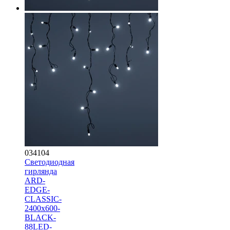
034104
Светодиодная
гирлянда
ARD-
EDGE-
CLASSIC-
2400x600-
BLACK-
88LED-