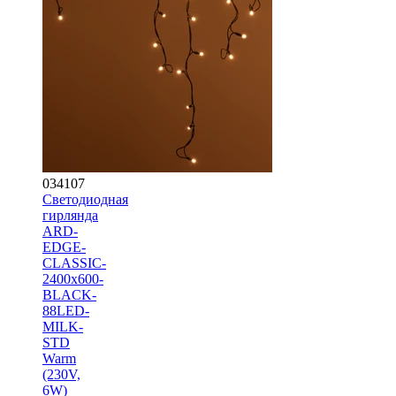
034107
Светодиодная
гирлянда
ARD-
EDGE-
CLASSIC-
2400x600-
BLACK-
88LED-
MILK-
STD
Warm
(230V,
6W)