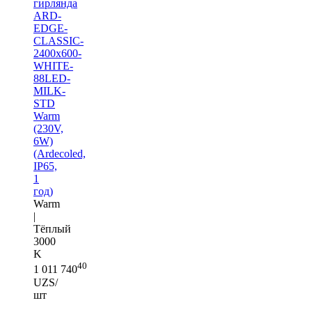
гирлянда
ARD-
EDGE-
CLASSIC-
2400x600-
WHITE-
88LED-
MILK-
STD
Warm
(230V,
6W)
(Ardecoled,
IP65,
1
год)
Warm
|
Тёплый
3000
K
40
1 011 740
UZS/
шт