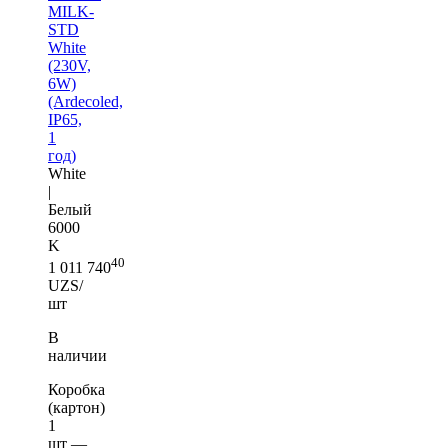
MILK-
STD
White
(230V,
6W)
(Ardecoled,
IP65,
1
год)
White
|
Белый
6000
K
40
1 011 740
UZS/
шт
В
наличии
Коробка
(картон)
1
шт —