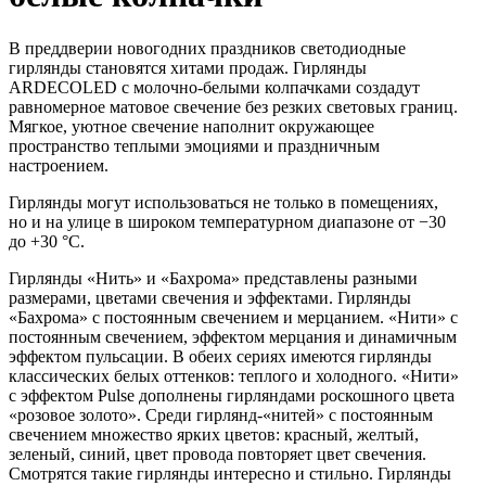
В преддверии новогодних праздников светодиодные
гирлянды становятся хитами продаж. Гирлянды
ARDECOLED с молочно-белыми колпачками создадут
равномерное матовое свечение без резких световых границ.
Мягкое, уютное свечение наполнит окружающее
пространство теплыми эмоциями и праздничным
настроением.
Гирлянды могут использоваться не только в помещениях,
но и на улице в широком температурном диапазоне от −30
до +30 °С.
Гирлянды «Нить» и «Бахрома» представлены разными
размерами, цветами свечения и эффектами. Гирлянды
«Бахрома» с постоянным свечением и мерцанием. «Нити» с
постоянным свечением, эффектом мерцания и динамичным
эффектом пульсации. В обеих сериях имеются гирлянды
классических белых оттенков: теплого и холодного. «Нити»
с эффектом Pulse дополнены гирляндами роскошного цвета
«розовое золото». Среди гирлянд-«нитей» с постоянным
свечением множество ярких цветов: красный, желтый,
зеленый, синий, цвет провода повторяет цвет свечения.
Смотрятся такие гирлянды интересно и стильно. Гирлянды