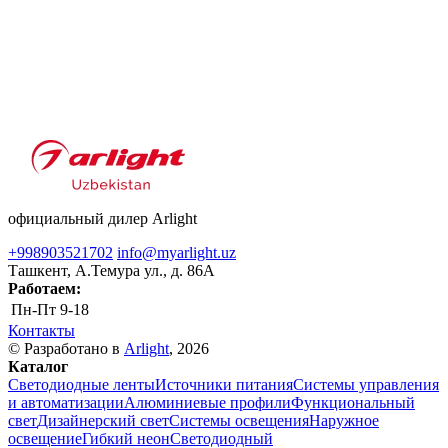
официальный дилер Arlight
+998903521702
info@myarlight.uz
Ташкент, А.Темура ул., д. 86А
Работаем:
Пн-Пт
9-18
Контакты
© Разработано в
Arlight
, 2026
Каталог
Светодиодные ленты
Источники питания
Системы управления
и автоматизации
Алюминиевые профили
Функциональный
свет
Дизайнерский свет
Системы освещения
Наружное
освещение
Гибкий неон
Светодиодный