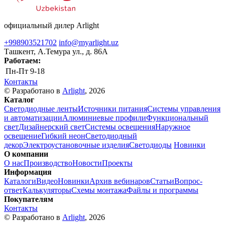
официальный дилер Arlight
+998903521702
info@myarlight.uz
Ташкент, А.Темура ул., д. 86А
Работаем:
Пн-Пт
9-18
Контакты
© Разработано в
Arlight
, 2026
Каталог
Светодиодные ленты
Источники питания
Системы управления
и автоматизации
Алюминиевые профили
Функциональный
свет
Дизайнерский свет
Системы освещения
Наружное
освещение
Гибкий неон
Светодиодный
декор
Электроустановочные изделия
Светодиоды
Новинки
О компании
О нас
Производство
Новости
Проекты
Информация
Каталоги
Видео
Новинки
Архив вебинаров
Статьи
Вопрос-
ответ
Калькуляторы
Схемы монтажа
Файлы и программы
Покупателям
Контакты
© Разработано в
Arlight
, 2026