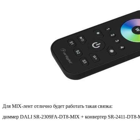
Для MIX-лент отлично будет работать такая связка:
диммер DALI SR-2309FA-DT8-MIX + конвертер SR-2411-DT8-M