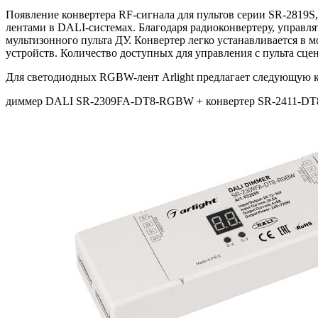
Появление конвертера RF-сигнала для пультов серии SR-281
лентами в DALI-системах. Благодаря радиоконвертеру, управля
мультизонного пульта ДУ. Конвертер легко устанавливается 
устройств. Количество доступных для управления с пульта сцен
Для светодиодных RGBW-лент Arlight предлагает следующую 
диммер DALI SR-2309FA-DT8-RGBW + конвертер SR-2411-DT8