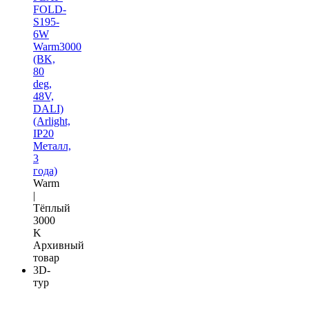
FOLD-
S195-
6W
Warm3000
(BK,
80
deg,
48V,
DALI)
(Arlight,
IP20
Металл,
3
года)
Warm
|
Тёплый
3000
K
Архивный
товар
3D-
тур