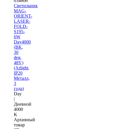
034606
Светильник
MAG-
ORIENT-
LASER-
FOLD-
S195-
6W
Day4000
(BK,
30
deg,
48V)
(Arlight,
IP20
Металл,
3
года)
Day
|
Дневной
4000
K
Архивный
товар