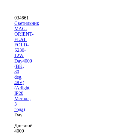
034661
Светильник
MAG-
ORIENT-
FLAT-
FOLD-
S230-
12W
Day4000
(BK,
80
deg,
48V)
(Arlight,
IP20
Металл,
3
года)
Day
|
Дневной
4000