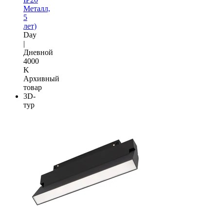
Металл,
5
лет)
Day
|
Дневной
4000
K
Архивный
товар
3D-
тур