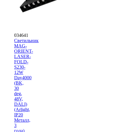
034641
Светильник
MAG-
ORIENT-
LASER-
FOLD-
S230-
12W
Day4000
(BK,
30
deg,
48V,
DALI)
(Arlight,
IP20
Металл,
3
года)