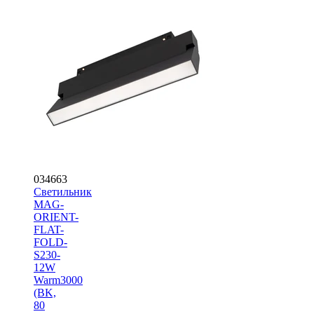
034663
Светильник
MAG-
ORIENT-
FLAT-
FOLD-
S230-
12W
Warm3000
(BK,
80