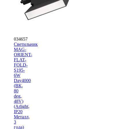
034657
Светильник
MAG-
ORIENT-
FLAT-
FOLD-
S195-
6W
Day4000
(BK,
80
deg,
48V)
(Arlight,
IP20
Металл,
3
года)