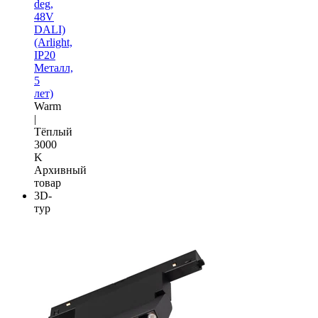
deg,
48V
DALI)
(Arlight,
IP20
Металл,
5
лет)
Warm
|
Тёплый
3000
K
Архивный
товар
3D-
тур