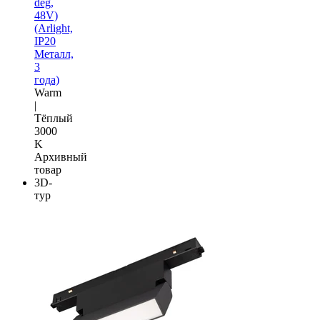
deg,
48V)
(Arlight,
IP20
Металл,
3
года)
Warm
|
Тёплый
3000
K
Архивный
товар
3D-
тур