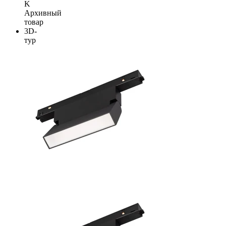
K
Архивный
товар
3D-
тур