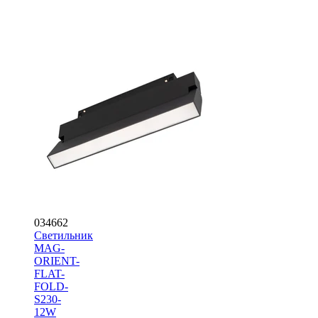
034662
Светильник
MAG-
ORIENT-
FLAT-
FOLD-
S230-
12W