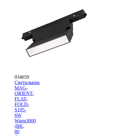
034659
Светильник
MAG-
ORIENT-
FLAT-
FOLD-
S195-
6W
Warm3000
(BK,
80