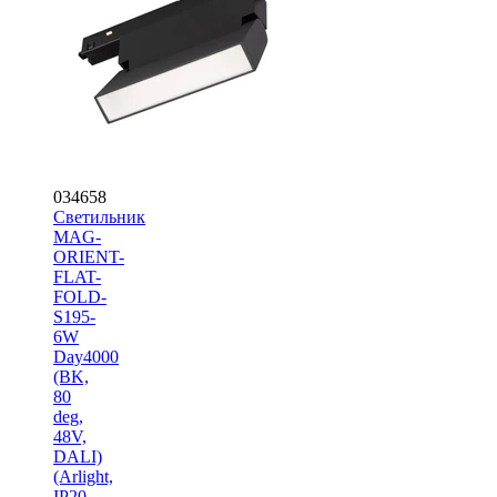
034658
Светильник
MAG-
ORIENT-
FLAT-
FOLD-
S195-
6W
Day4000
(BK,
80
deg,
48V,
DALI)
(Arlight,
IP20