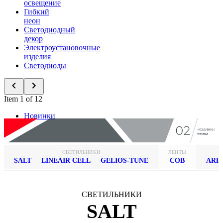
освещение
Гибкий
неон
Светодиодный
декор
Электроустановочные
изделия
Светодиоды
Item 1 of 12
Новинки
СВЕТИЛЬНИКИ
ЛЕНТЫ
SALT
LINEAIR CELL
GELIOS-TUNE
COB
ARH
СВЕТИЛЬНИКИ
SALT