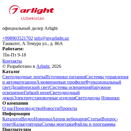
официальный дилер Arlight
+998903521702
info@myarlight.uz
Ташкент, А.Темура ул., д. 86А
Работаем:
Пн-Пт
9-18
Контакты
© Разработано в
Arlight
, 2026
Каталог
Светодиодные ленты
Источники питания
Системы управления
и автоматизации
Алюминиевые профили
Функциональный
свет
Дизайнерский свет
Системы освещения
Наружное
освещение
Гибкий неон
Светодиодный
декор
Электроустановочные изделия
Светодиоды
Новинки
О компании
О нас
Производство
Новости
Проекты
Информация
Каталоги
Видео
Новинки
Архив вебинаров
Статьи
Вопрос-
ответ
Калькуляторы
Схемы монтажа
Файлы и программы
Покупателям