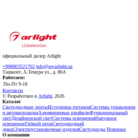
официальный дилер Arlight
+998903521702
info@myarlight.uz
Ташкент, А.Темура ул., д. 86А
Работаем:
Пн-Пт
9-18
Контакты
© Разработано в
Arlight
, 2026
Каталог
Светодиодные ленты
Источники питания
Системы управления
и автоматизации
Алюминиевые профили
Функциональный
свет
Дизайнерский свет
Системы освещения
Наружное
освещение
Гибкий неон
Светодиодный
декор
Электроустановочные изделия
Светодиоды
Новинки
О компании