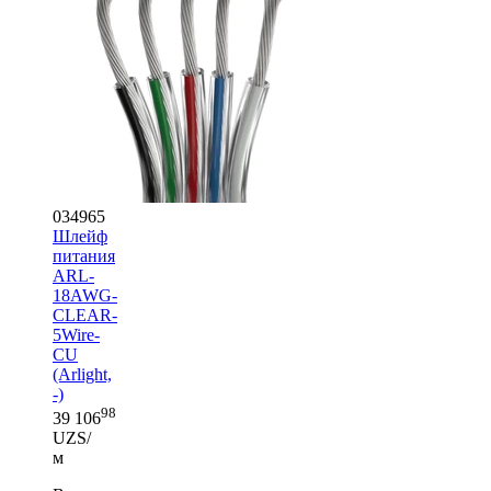
034965
Шлейф
питания
ARL-
18AWG-
CLEAR-
5Wire-
CU
(Arlight,
-)
98
39 106
UZS/
м