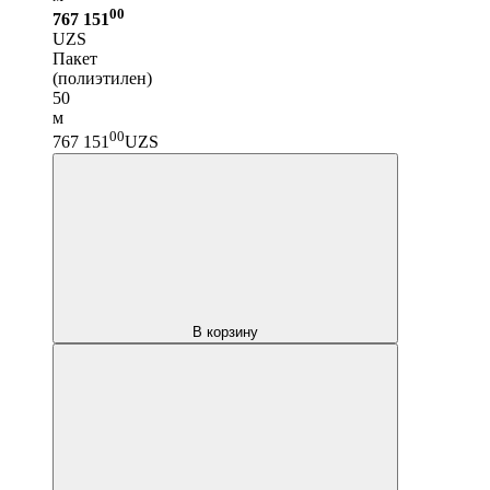
00
767 151
UZS
Пакет
(полиэтилен)
50
м
00
767 151
UZS
В корзину