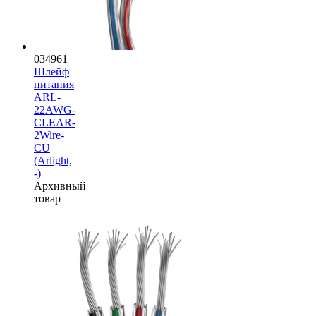
034961
Шлейф
питания
ARL-
22AWG-
CLEAR-
2Wire-
CU
(Arlight,
-)
Архивный
товар