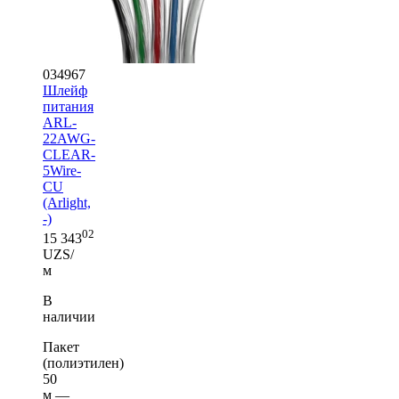
034967
Шлейф
питания
ARL-
22AWG-
CLEAR-
5Wire-
CU
(Arlight,
-)
02
15 343
UZS/
м
В
наличии
Пакет
(полиэтилен)
50
м —