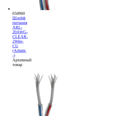
034960
Шлейф
питания
ARL-
20AWG-
CLEAR-
2Wire-
CU
(Arlight,
-)
Архивный
товар