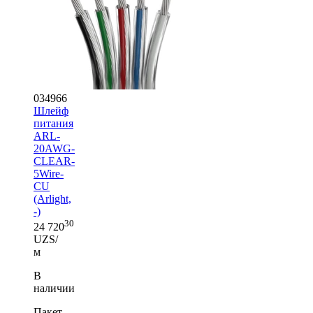
034966
Шлейф
питания
ARL-
20AWG-
CLEAR-
5Wire-
CU
(Arlight,
-)
30
24 720
UZS/
м
В
наличии
Пакет