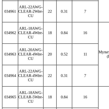
ARL-22AWG-
034961
CLEAR-2Wire-
22
0.31
7
CU
ARL-18AWG-
034962
CLEAR-4Wire-
18
0.84
16
CU
ARL-20AWG-
Мульт
034963
CLEAR-4Wire-
20
0.52
11
(
CU
ARL-22AWG-
034964
CLEAR-4Wire-
22
0.31
7
CU
ARL-18AWG-
034965
CLEAR-5Wire-
18
0.84
16
CU