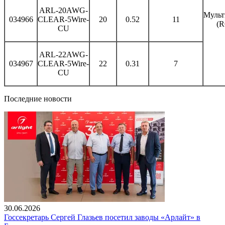
ARL-20AWG-
Мульт
034966
CLEAR-5Wire-
20
0.52
11
(
CU
ARL-22AWG-
034967
CLEAR-5Wire-
22
0.31
7
CU
Последние новости
30.06.2026
Госсекретарь Сергей Глазьев посетил заводы «Арлайт» в