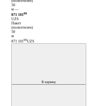
(полиэтилен)
50
м —
00
871 101
UZS
Пакет
(полиэтилен)
50
м
00
871 101
UZS
В корзину