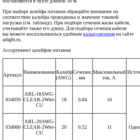
поставляются в бухте длиной 50 м.
При выборе шлейфа питания обращайте внимание на
соответствие калибра проводника и значение токовой
нагрузки (см. таблицу). При подборе сечения жилы кабеля,
учитывайте также его длину. Для подбора сечения кабеля
вы можете воспользоваться удобным
калькулятором
на сайте
arlight.ru.
Ассортимент шлейфов питания
Наименование
Калибр
Сечение,
Максимальный
Источ
Артикул
(AWG)
мм
ток, А
ARL-18AWG-
034959
CLEAR-2Wire-
18
0.84
16
CU
ARL-20AWG-
034960
CLEAR-2Wire-
20
0.52
11
Одно
CU