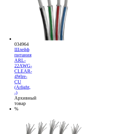
034964
Шлейф
питания
ARL-
22AWG-
CLEAR-
4Wire-
CU
(Arlight,
-)
Архивный
товар
%