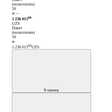
(полиэтилен)
50
м —
00
1 236 015
UZS
Пакет
(полиэтилен)
50
м
00
1 236 015
UZS
В корзину