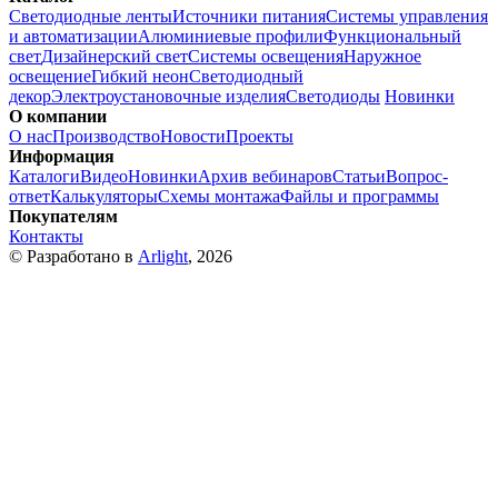
Светодиодные ленты
Источники питания
Системы управления
и автоматизации
Алюминиевые профили
Функциональный
свет
Дизайнерский свет
Системы освещения
Наружное
освещение
Гибкий неон
Светодиодный
декор
Электроустановочные изделия
Светодиоды
Новинки
О компании
О нас
Производство
Новости
Проекты
Информация
Каталоги
Видео
Новинки
Архив вебинаров
Статьи
Вопрос-
ответ
Калькуляторы
Схемы монтажа
Файлы и программы
Покупателям
Контакты
© Разработано в
Arlight
, 2026