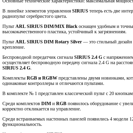
Основные технические характеристики: максимальная мощность
В линейке элементов управления
SIRIUS
теперь есть две инт
радиопульт серебристого цвета.
Пульт
ARL SIRIUS DIM/MIX Black
оснащен удобным и точным
высококачественного пластика, устойчивый к загрязнениям.
Пульт
ARL SIRIUS DIM Rotary Silver
— это стильный дизайн 
крепление.
Беспроводной передатчик сигнала
SIRIUS 2.4 G
с напряжением
осуществляет беспроводную передачу сигнала 2.4 G на рассто
SIRIUS 2.4 G
.
Комплекты
RGB и RGBW
представлены двумя новинками, кот
одинаковые контроллеры и отличаются пультами.
В комплекте № 1 представлен классический пульт с 20 кнопкам
Среди комплектов
DIM
и
RGB
появилось оборудование с увел
корректно откликается на управление.
Среди встраиваемых настенных панелей появились 4 модели 1
функциональность.