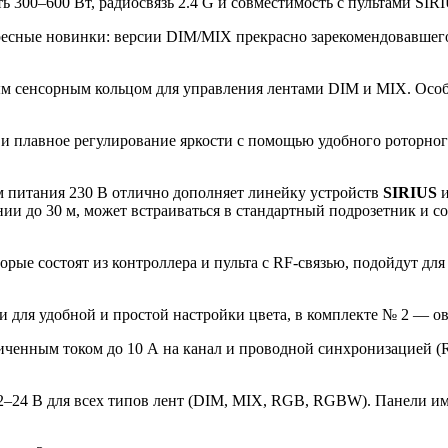
 300–600 Вт, радиосвязь 2.4 G и совместимость с пультами SIRI
ересные новинки: версии DIM/MIX прекрасно зарекомендовавшего
 сенсорным кольцом для управления лентами DIM и MIX. Особен
и плавное регулирование яркости с помощью удобного роторного
 питания 230 В отлично дополняет линейку устройств
SIRIUS
янии до 30 м, может встраиваться в стандартный подрозетник и
орые состоят из контроллера и пульта с RF-связью, подойдут 
и для удобной и простой настройки цвета, в комплекте № 2 — о
иченным током до 10 А на канал и проводной синхронизацией (R
2–24 В для всех типов лент (DIM, MIX, RGB, RGBW). Панели и