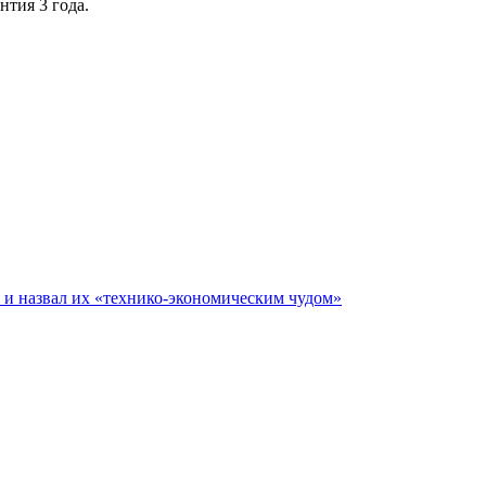
нтия 3 года.
е и назвал их «технико-экономическим чудом»