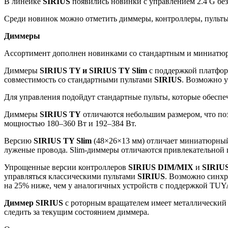
В линейке
SIRIUS
появились новинки с управлением 2.4 G без
Среди новинок можно отметить диммеры, контроллеры, пульты
Диммеры
Ассортимент дополнен новинками со стандартным и миниатю
Диммеры
SIRIUS TY и SIRIUS TY Slim
с поддержкой платфор
совместимость со стандартными пультами
SIRIUS
. Возможно 
Для управления подойдут стандартные пульты, которые обеспе
Диммеры
SIRIUS TY
отличаются небольшим размером, что поз
мощностью 180–360 Вт и 192–384 Вт.
Версию
SIRIUS TY Slim
(48×26×13 мм) отличает миниатюрный
луженые провода. Slim-диммеры отличаются привлекательной 
Упрощенные версии контроллеров
SIRIUS DIM/MIX
и
SIRIU
управляться классическими пультами
SIRIUS
. Возможно синхр
на 25% ниже, чем у аналогичных устройств с поддержкой TUY
Диммер SIRIUS
с роторным вращателем имеет металлический 
следить за текущим состоянием диммера.